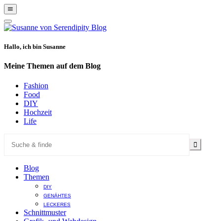
Show
Offscreen
Hide
Content
Offscreen
Content
Hallo, ich bin Susanne
Meine Themen auf dem Blog
Fashion
Food
DIY
Hochzeit
Life
Blog
Themen
DIY
GENÄHTES
LECKERES
Schnittmuster