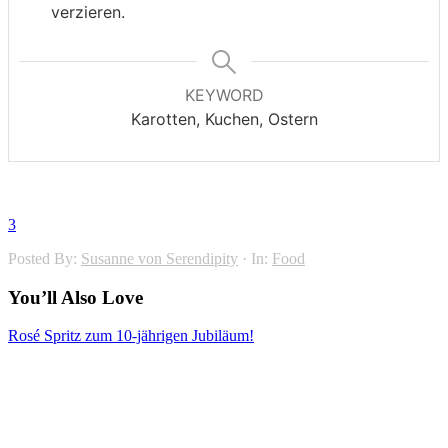
verzieren.
KEYWORD
Karotten, Kuchen, Ostern
3
Posted By:
Susanne von Serendipity
·
In:
Food
You’ll Also Love
Rosé Spritz zum 10-jährigen Jubiläum!