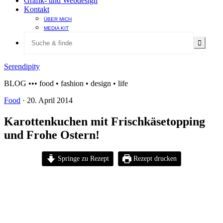
Grafik- und Webdesign
Kontakt
ÜBER MICH
MEDIA KIT
Serendipity
BLOG ••• food • fashion • design • life
Food
·
20. April 2014
Karottenkuchen mit Frischkäsetopping
und Frohe Ostern!
Springe zu Rezept
Rezept drucken