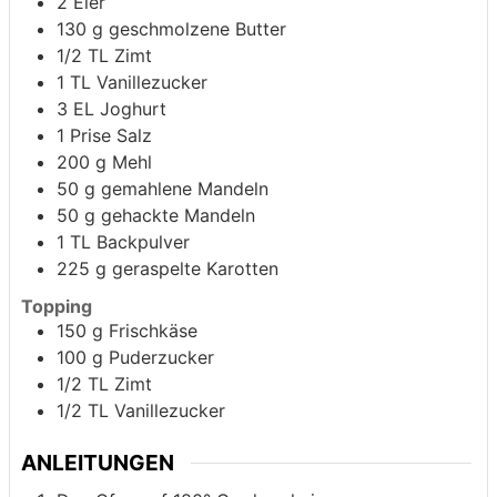
2
Eier
130
g
geschmolzene Butter
1/2
TL
Zimt
1
TL
Vanillezucker
3
EL
Joghurt
1
Prise
Salz
200
g
Mehl
50
g
gemahlene Mandeln
50
g
gehackte Mandeln
1
TL
Backpulver
225
g
geraspelte Karotten
Topping
150
g
Frischkäse
100
g
Puderzucker
1/2
TL
Zimt
1/2
TL
Vanillezucker
ANLEITUNGEN