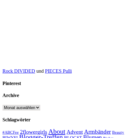
Rock DIVIDED
und
PIECES Pulli
Pinterest
Archive
Archive
Schlagwörter
About
Armbänder
2flowergirls
Advent
#ABCFee
Beauty
Blogger-Treffen
Blumen
BLOGST
BIWYFI