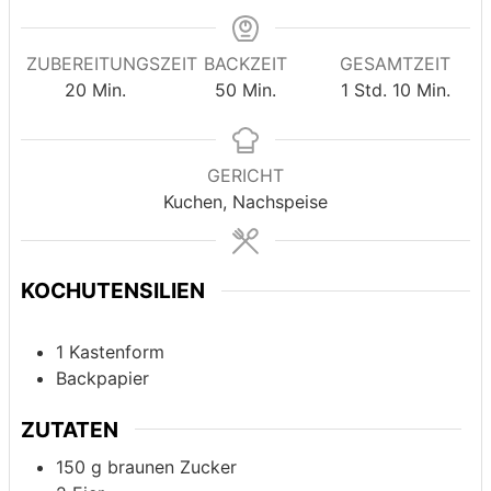
ZUBEREITUNGSZEIT
BACKZEIT
GESAMTZEIT
Minuten
Minuten
Stunde
Minuten
20
Min.
50
Min.
1
Std.
10
Min.
GERICHT
Kuchen, Nachspeise
KOCHUTENSILIEN
1 Kastenform
Backpapier
ZUTATEN
150
g
braunen Zucker