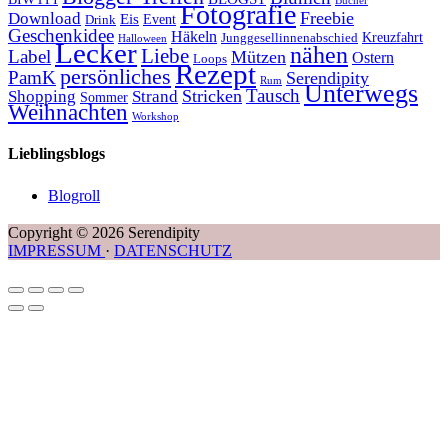
Bücher
Fotografie
Freebie
Download
Eis
Event
Drink
Geschenkidee
Häkeln
Kreuzfahrt
Junggesellinnenabschied
Halloween
Lecker
nähen
Liebe
Label
Mützen
Ostern
Loops
Rezept
persönliches
PamK
Serendipity
Rum
Unterwegs
Tausch
Stricken
Shopping
Strand
Sommer
Weihnachten
Workshop
Lieblingsblogs
Blogroll
Copyright © 2026 Serendipity
IMPRESSUM
·
DATENSCHUTZ