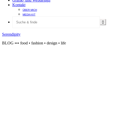
Grafik- und Webdesign
Kontakt
ÜBER MICH
MEDIA KIT
Serendipity
BLOG ••• food • fashion • design • life