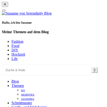
Show
Offscreen
Hide
Content
Offscreen
Content
Hallo, ich bin Susanne
Meine Themen auf dem Blog
Fashion
Food
DIY
Hochzeit
Life
Blog
Themen
DIY
GENÄHTES
LECKERES
Schnittmuster