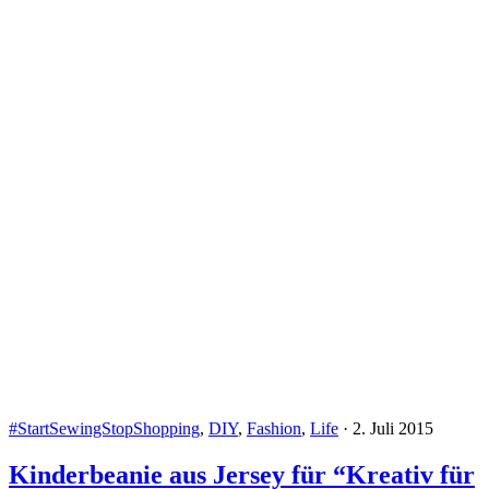
#StartSewingStopShopping
,
DIY
,
Fashion
,
Life
·
2. Juli 2015
Kinderbeanie aus Jersey für “Kreativ für