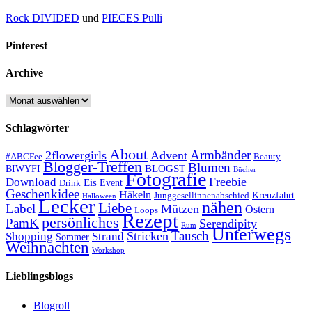
Rock DIVIDED
und
PIECES Pulli
Pinterest
Archive
Archive
Schlagwörter
About
Armbänder
2flowergirls
Advent
#ABCFee
Beauty
Blogger-Treffen
Blumen
BLOGST
BIWYFI
Bücher
Fotografie
Freebie
Download
Eis
Event
Drink
Geschenkidee
Häkeln
Kreuzfahrt
Junggesellinnenabschied
Halloween
Lecker
nähen
Liebe
Label
Mützen
Ostern
Loops
Rezept
persönliches
PamK
Serendipity
Rum
Unterwegs
Tausch
Stricken
Shopping
Strand
Sommer
Weihnachten
Workshop
Lieblingsblogs
Blogroll