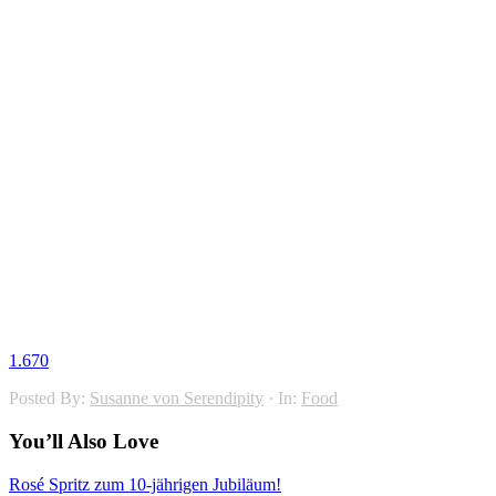
1.670
Posted By:
Susanne von Serendipity
·
In:
Food
You’ll Also Love
Rosé Spritz zum 10-jährigen Jubiläum!