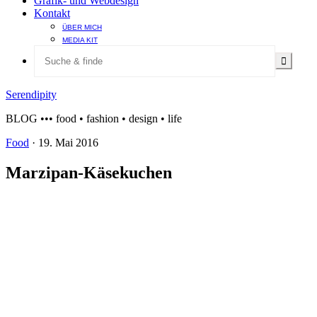
Grafik- und Webdesign
Kontakt
ÜBER MICH
MEDIA KIT
Serendipity
BLOG ••• food • fashion • design • life
Food
·
19. Mai 2016
Marzipan-Käsekuchen