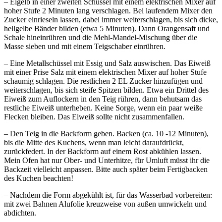
– Eigelb in einer zweiten Schüssel mit einem elektrischen Mixer auf
hoher Stufe 2 Minuten lang verschlagen. Bei laufendem Mixer den
Zucker einrieseln lassen, dabei immer weiterschlagen, bis sich dicke,
hellgelbe Bänder bilden (etwa 5 Minuten). Dann Orangensaft und
Schale hineinrühren und die Mehl-Mandel-Mischung über die
Masse sieben und mit einem Teigschaber einrühren.
– Eine Metallschüssel mit Essig und Salz auswischen. Das Eiweiß
mit einer Prise Salz mit einem elektrischen Mixer auf hoher Stufe
schaumig schlagen. Die restlichen 2 EL Zucker hinzufügen und
weiterschlagen, bis sich steife Spitzen bilden. Etwa ein Drittel des
Eiweiß zum Auflockern in den Teig rühren, dann behutsam das
restliche Eiweiß unterheben. Keine Sorge, wenn ein paar weiße
Flecken bleiben. Das Eiweiß sollte nicht zusammenfallen.
– Den Teig in die Backform geben. Backen (ca. 10 -12 Minuten),
bis die Mitte des Kuchens, wenn man leicht daraufdrückt,
zurückfedert. In der Backform auf einem Rost abkühlen lassen.
Mein Ofen hat nur Ober- und Unterhitze, für Umluft müsst ihr die
Backzeit vielleicht anpassen. Bitte auch später beim Fertigbacken
des Kuchen beachten!
– Nachdem die Form abgekühlt ist, für das Wasserbad vorbereiten:
mit zwei Bahnen Alufolie kreuzweise von außen umwickeln und
abdichten.