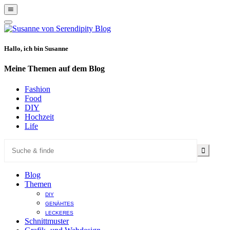
Show
Offscreen
Hide
Content
Offscreen
Content
Hallo, ich bin Susanne
Meine Themen auf dem Blog
Fashion
Food
DIY
Hochzeit
Life
Blog
Themen
DIY
GENÄHTES
LECKERES
Schnittmuster