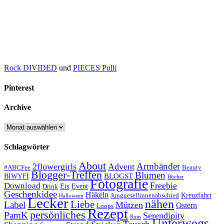
Rock DIVIDED
und
PIECES Pulli
Pinterest
Archive
Archive
Schlagwörter
About
Armbänder
2flowergirls
Advent
#ABCFee
Beauty
Blogger-Treffen
Blumen
BLOGST
BIWYFI
Bücher
Fotografie
Freebie
Download
Eis
Event
Drink
Geschenkidee
Häkeln
Kreuzfahrt
Junggesellinnenabschied
Halloween
Lecker
nähen
Liebe
Label
Mützen
Ostern
Loops
Rezept
persönliches
PamK
Serendipity
Rum
Unterwegs