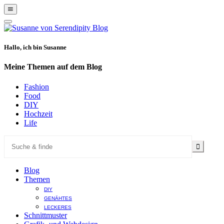
Show
Offscreen
Hide
Content
Offscreen
Content
Hallo, ich bin Susanne
Meine Themen auf dem Blog
Fashion
Food
DIY
Hochzeit
Life
Blog
Themen
DIY
GENÄHTES
LECKERES
Schnittmuster