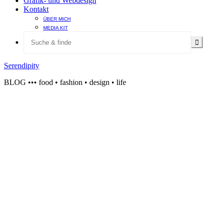
Grafik- und Webdesign
Kontakt
ÜBER MICH
MEDIA KIT
Serendipity
BLOG ••• food • fashion • design • life