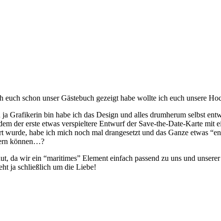
uch schon unser Gästebuch gezeigt habe wollte ich euch unsere Hoch
ch ja Grafikerin bin habe ich das Design und alles drumherum selbst entw
em der erste etwas verspieltere Entwurf der Save-the-Date-Karte mit 
rt wurde, habe ich mich noch mal drangesetzt und das Ganze etwas “ent
ffern können…?
 da wir ein “maritimes” Element einfach passend zu uns und unserer G
eht ja schließlich um die Liebe!