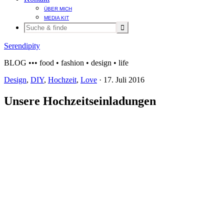
ÜBER MICH
MEDIA KIT
Serendipity
BLOG ••• food • fashion • design • life
Design
,
DIY
,
Hochzeit
,
Love
·
17. Juli 2016
Unsere Hochzeitseinladungen