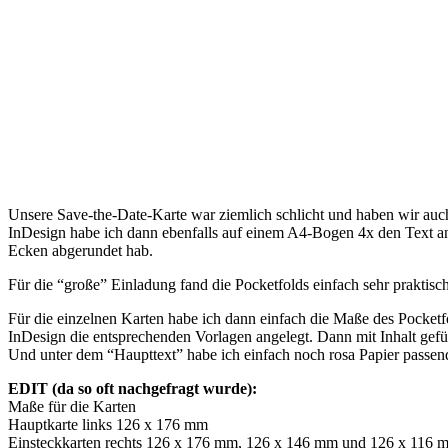
Unsere Save-the-Date-Karte war ziemlich schlicht und haben wir auch
InDesign habe ich dann ebenfalls auf einem A4-Bogen 4x den Text an
Ecken abgerundet hab.
Für die “große” Einladung fand die Pocketfolds einfach sehr praktisc
Für die einzelnen Karten habe ich dann einfach die Maße des Pocket
InDesign die entsprechenden Vorlagen angelegt. Dann mit Inhalt gef
Und unter dem “Haupttext” habe ich einfach noch rosa Papier passend
EDIT (da so oft nachgefragt wurde):
Maße für die Karten
Hauptkarte links 126 x 176 mm
Einsteckkarten rechts 126 x 176 mm, 126 x 146 mm und 126 x 116 