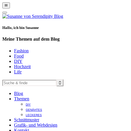
Show
Offscreen
Hide
Content
Offscreen
Content
Hallo, ich bin Susanne
Meine Themen auf dem Blog
Fashion
Food
DIY
Hochzeit
Life
Blog
Themen
DIY
GENÄHTES
LECKERES
Schnittmuster
Grafik- und Webdesign
Kontakt