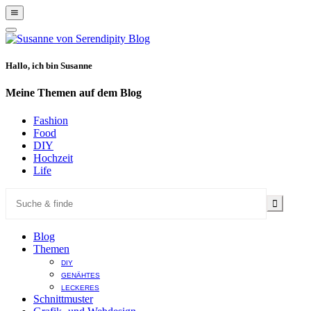
Show
Offscreen
Hide
Content
Offscreen
Content
Hallo, ich bin Susanne
Meine Themen auf dem Blog
Fashion
Food
DIY
Hochzeit
Life
Blog
Themen
DIY
GENÄHTES
LECKERES
Schnittmuster