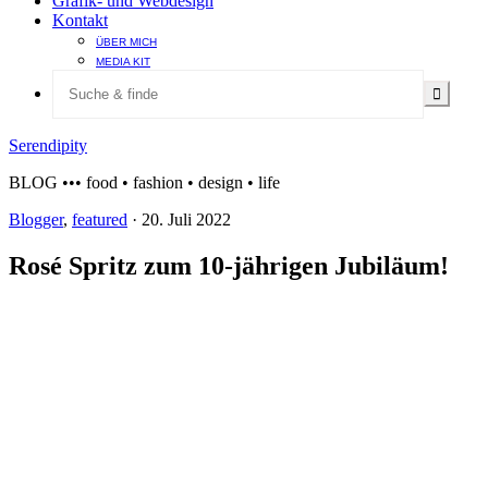
Grafik- und Webdesign
Kontakt
ÜBER MICH
MEDIA KIT
Serendipity
BLOG ••• food • fashion • design • life
Blogger
,
featured
·
20. Juli 2022
Rosé Spritz zum 10-jährigen Jubiläum!