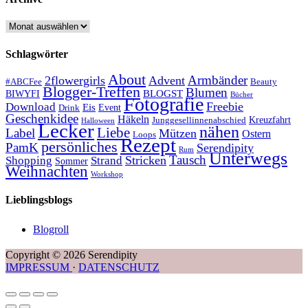
Archive
Schlagwörter
About
Armbänder
2flowergirls
Advent
#ABCFee
Beauty
Blogger-Treffen
Blumen
BLOGST
BIWYFI
Bücher
Fotografie
Freebie
Download
Eis
Event
Drink
Geschenkidee
Häkeln
Kreuzfahrt
Junggesellinnenabschied
Halloween
Lecker
nähen
Liebe
Label
Mützen
Ostern
Loops
Rezept
persönliches
PamK
Serendipity
Rum
Unterwegs
Tausch
Stricken
Shopping
Strand
Sommer
Weihnachten
Workshop
Lieblingsblogs
Blogroll
Copyright © 2026 Serendipity
IMPRESSUM
·
DATENSCHUTZ