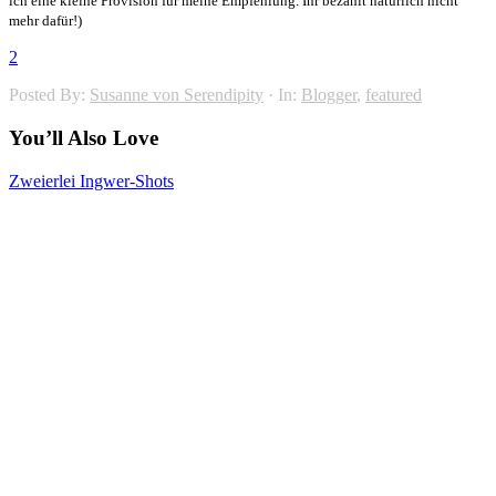
ich eine kleine Provision für meine Empfehlung. Ihr bezahlt natürlich nicht
mehr dafür!)
2
Posted By:
Susanne von Serendipity
·
In:
Blogger
,
featured
You’ll Also Love
Zweierlei Ingwer-Shots