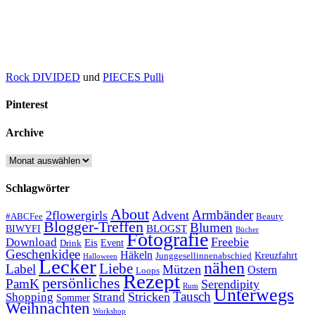
Rock DIVIDED
und
PIECES Pulli
Pinterest
Archive
Archive
Schlagwörter
About
Armbänder
2flowergirls
Advent
#ABCFee
Beauty
Blogger-Treffen
Blumen
BLOGST
BIWYFI
Bücher
Fotografie
Freebie
Download
Eis
Event
Drink
Geschenkidee
Häkeln
Kreuzfahrt
Junggesellinnenabschied
Halloween
Lecker
nähen
Liebe
Label
Mützen
Ostern
Loops
Rezept
persönliches
PamK
Serendipity
Rum
Unterwegs
Tausch
Stricken
Shopping
Strand
Sommer
Weihnachten
Workshop