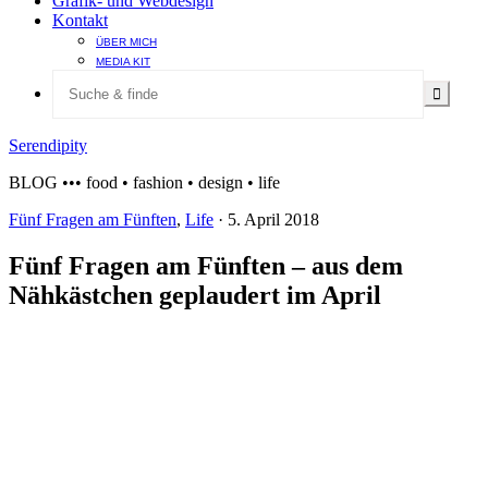
Grafik- und Webdesign
Kontakt
ÜBER MICH
MEDIA KIT
Serendipity
BLOG ••• food • fashion • design • life
Fünf Fragen am Fünften
,
Life
·
5. April 2018
Fünf Fragen am Fünften – aus dem
Nähkästchen geplaudert im April