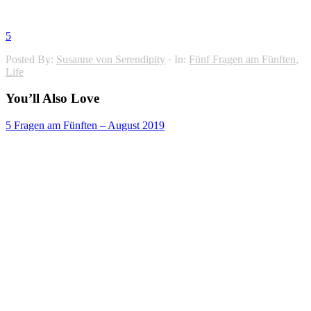
5
Posted By:
Susanne von Serendipity
·
In:
Fünf Fragen am Fünften
,
Life
You’ll Also Love
5 Fragen am Fünften – August 2019