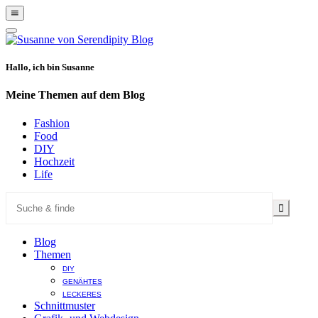
Show
Offscreen
Hide
Content
Offscreen
Content
Hallo, ich bin Susanne
Meine Themen auf dem Blog
Fashion
Food
DIY
Hochzeit
Life
Blog
Themen
DIY
GENÄHTES
LECKERES
Schnittmuster