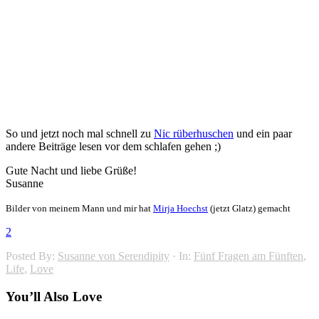
So und jetzt noch mal schnell zu
Nic rüberhuschen
und ein paar
andere Beiträge lesen vor dem schlafen gehen ;)
Gute Nacht und liebe Grüße!
Susanne
Bilder von meinem Mann und mir hat
Mirja Hoechst
(jetzt Glatz) gemacht
2
Posted By:
Susanne von Serendipity
·
In:
Fünf Fragen am Fünften
,
Life
,
Love
You’ll Also Love