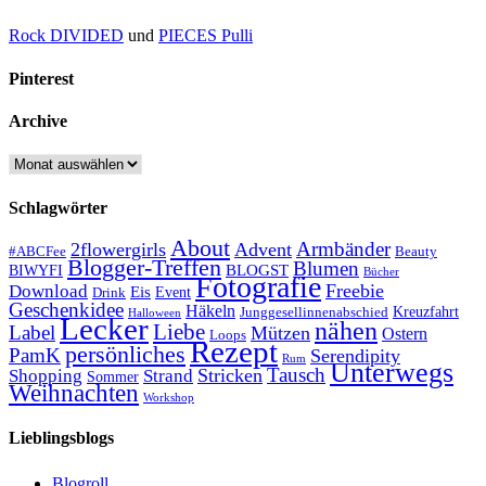
Rock DIVIDED
und
PIECES Pulli
Pinterest
Archive
Archive
Schlagwörter
About
Armbänder
2flowergirls
Advent
#ABCFee
Beauty
Blogger-Treffen
Blumen
BLOGST
BIWYFI
Bücher
Fotografie
Freebie
Download
Eis
Event
Drink
Geschenkidee
Häkeln
Kreuzfahrt
Junggesellinnenabschied
Halloween
Lecker
nähen
Liebe
Label
Mützen
Ostern
Loops
Rezept
persönliches
PamK
Serendipity
Rum
Unterwegs
Tausch
Stricken
Shopping
Strand
Sommer
Weihnachten
Workshop
Lieblingsblogs
Blogroll