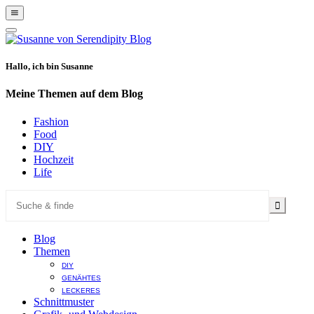
Show
Offscreen
Hide
Content
Offscreen
Content
Hallo, ich bin Susanne
Meine Themen auf dem Blog
Fashion
Food
DIY
Hochzeit
Life
Blog
Themen
DIY
GENÄHTES
LECKERES
Schnittmuster