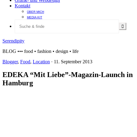
Grafik- und Webdesign
Kontakt
ÜBER MICH
MEDIA KIT
Serendipity
BLOG ••• food • fashion • design • life
Blogger
,
Food
,
Location
·
11. September 2013
EDEKA “Mit Liebe”-Magazin-Launch in
Hamburg