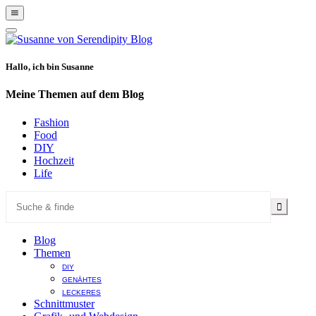
Show
Offscreen
Hide
Content
Offscreen
Content
Hallo, ich bin Susanne
Meine Themen auf dem Blog
Fashion
Food
DIY
Hochzeit
Life
Blog
Themen
DIY
GENÄHTES
LECKERES
Schnittmuster