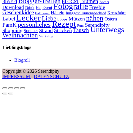
Blogger-Treffen
Blumen
BLOGST
BIWYFI
Bücher
Fotografie
Freebie
Download
Eis
Event
Drink
Geschenkidee
Häkeln
Kreuzfahrt
Junggesellinnenabschied
Halloween
Lecker
nähen
Liebe
Label
Mützen
Ostern
Loops
Rezept
persönliches
PamK
Serendipity
Rum
Unterwegs
Tausch
Stricken
Shopping
Strand
Sommer
Weihnachten
Workshop
Lieblingsblogs
Blogroll
Copyright © 2026 Serendipity
IMPRESSUM
·
DATENSCHUTZ