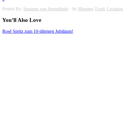
Posted By:
Susanne von Serendipity
·
In:
Blogger
,
Food
,
Location
You’ll Also Love
Rosé Spritz zum 10-jährigen Jubiläum!