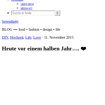
ÜBER MICH
MEDIA KIT
Serendipity
BLOG ••• food • fashion • design • life
DIY
,
Hochzeit
,
Life
,
Love
·
11. November 2015
Heute vor einem halben Jahr…. ❤️