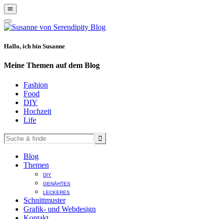
Show
Offscreen
Hide
Content
Offscreen
Content
Hallo, ich bin Susanne
Meine Themen auf dem Blog
Fashion
Food
DIY
Hochzeit
Life
Blog
Themen
DIY
GENÄHTES
LECKERES
Schnittmuster
Grafik- und Webdesign
Kontakt