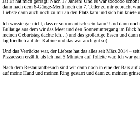
Ja! Er hat mich gefragt! Nach 17 Jahren! Und es war soooooo schön! 
dann nach dem 6-Gänge-Menü noch ein 7. Teller zu mir gebracht wurd
Liebste dann auch noch zu mir an den Platz kam und sich hin kniete 
Ich wusste gar nicht, dass er so romantisch sein kann! Und dann noc
Bullauge aus dem wir das Meer und den Sonnenuntergang im Blick hatt
meinen Geburtstag dachte ich…) und das großartige Essen und dann no
lag friedlich auf der Kabine und das war auch gut so)
Und das Verrückte war, der Liebste hat das alles seit März 2014 – se
Pizzaessen erzählt, als ich mal 5 Minuten auf Toilette war. Ich war gan
Nach dem Restaurantbesuch sind wir dann noch in eine der Bars auf d
auf meine Hand und meinen Ring gestarrt und dann zu meinem grinsen