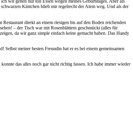
 ich wir gehen nur toll Essen wegen meines Geburtstages. Aber als
 schwarzen Kästchen blieb mir regelrecht der Atem weg. Und als der
 Restaurant direkt an einem riesigen bis auf den Boden reichenden
sehen! – der Tisch war mit Rosenblättern geschmückt (alles für
t zeigen, da wir ganz simple einfach keine gemacht haben. Das Handy
eid! Selbst meiner besten Freundin hat er es bei einem gemeinsamen
onnte das alles noch gar nicht richtig fassen. Ich habe immer wieder