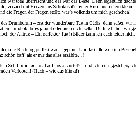
Ich war total überrascht und das war das Beste! Denn eigentlich dachte
e, verziert mit Herzen aus Schokosoße, einer Rose und einem kleinen
und die Fragen der Fragen stellte war’s vollends um mich geschehen!
h das Drumherum – erst der wunderbare Tag in Càdiz, dann saßen wir im
en – und ob ihr es glaubt oder auch nicht selbst Delfine haben wir ge
ch der Antrag – Ein perfekter Tag! (Bilder kann ich euch leider nich
it dem die Buchung perfekt war – geplant. Und fast alle wussten Besch
z schön baff, als er mir das alles erzählte…!
em Schiff um noch mal auf uns anzustoßen und ich muss gestehen, ich k
den Verlobten! (Hach – wie das klingt!)