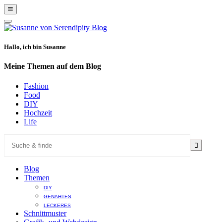
Show
Offscreen
Hide
Content
Offscreen
Content
Hallo, ich bin Susanne
Meine Themen auf dem Blog
Fashion
Food
DIY
Hochzeit
Life
Blog
Themen
DIY
GENÄHTES
LECKERES
Schnittmuster