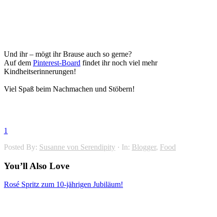
Und ihr – mögt ihr Brause auch so gerne?
Auf dem
Pinterest-Board
findet ihr noch viel mehr
Kindheitserinnerungen!
Viel Spaß beim Nachmachen und Stöbern!
1
Posted By:
Susanne von Serendipity
·
In:
Blogger
,
Food
You’ll Also Love
Rosé Spritz zum 10-jährigen Jubiläum!