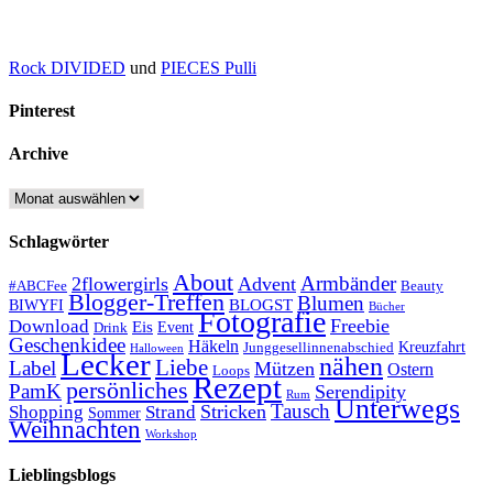
Rock DIVIDED
und
PIECES Pulli
Pinterest
Archive
Archive
Schlagwörter
About
Armbänder
2flowergirls
Advent
#ABCFee
Beauty
Blogger-Treffen
Blumen
BLOGST
BIWYFI
Bücher
Fotografie
Freebie
Download
Eis
Event
Drink
Geschenkidee
Häkeln
Kreuzfahrt
Junggesellinnenabschied
Halloween
Lecker
nähen
Liebe
Label
Mützen
Ostern
Loops
Rezept
persönliches
PamK
Serendipity
Rum
Unterwegs
Tausch
Stricken
Shopping
Strand
Sommer
Weihnachten
Workshop
Lieblingsblogs