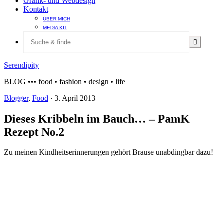
Grafik- und Webdesign
Kontakt
ÜBER MICH
MEDIA KIT
Serendipity
BLOG ••• food • fashion • design • life
Blogger
,
Food
·
3. April 2013
Dieses Kribbeln im Bauch… – PamK
Rezept No.2
Zu meinen Kindheitserinnerungen gehört Brause unabdingbar dazu!