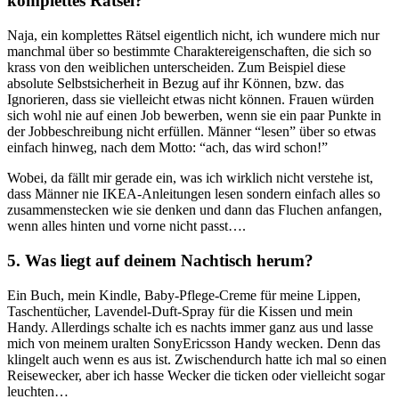
komplettes Rätsel?
Naja, ein komplettes Rätsel eigentlich nicht, ich wundere mich nur
manchmal über so bestimmte Charaktereigenschaften, die sich so
krass von den weiblichen unterscheiden. Zum Beispiel diese
absolute Selbstsicherheit in Bezug auf ihr Können, bzw. das
Ignorieren, dass sie vielleicht etwas nicht können. Frauen würden
sich wohl nie auf einen Job bewerben, wenn sie ein paar Punkte in
der Jobbeschreibung nicht erfüllen. Männer “lesen” über so etwas
einfach hinweg, nach dem Motto: “ach, das wird schon!”
Wobei, da fällt mir gerade ein, was ich wirklich nicht verstehe ist,
dass Männer nie IKEA-Anleitungen lesen sondern einfach alles so
zusammenstecken wie sie denken und dann das Fluchen anfangen,
wenn alles hinten und vorne nicht passt….
5. Was liegt auf deinem Nachtisch herum?
Ein Buch, mein Kindle, Baby-Pflege-Creme für meine Lippen,
Taschentücher, Lavendel-Duft-Spray für die Kissen und mein
Handy. Allerdings schalte ich es nachts immer ganz aus und lasse
mich von meinem uralten SonyEricsson Handy wecken. Denn das
klingelt auch wenn es aus ist. Zwischendurch hatte ich mal so einen
Reisewecker, aber ich hasse Wecker die ticken oder vielleicht sogar
leuchten…