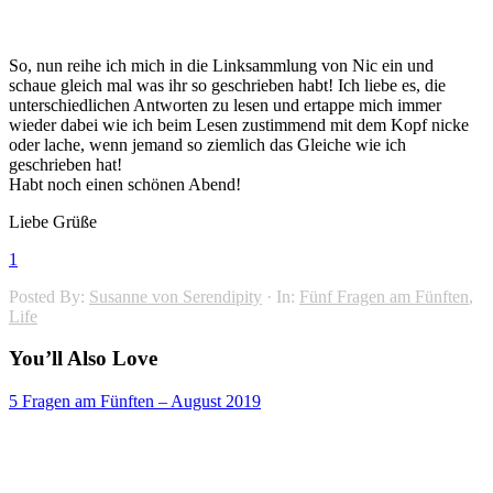
So, nun reihe ich mich in die Linksammlung von Nic ein und
schaue gleich mal was ihr so geschrieben habt! Ich liebe es, die
unterschiedlichen Antworten zu lesen und ertappe mich immer
wieder dabei wie ich beim Lesen zustimmend mit dem Kopf nicke
oder lache, wenn jemand so ziemlich das Gleiche wie ich
geschrieben hat!
Habt noch einen schönen Abend!
Liebe Grüße
1
Posted By:
Susanne von Serendipity
·
In:
Fünf Fragen am Fünften
,
Life
You’ll Also Love
5 Fragen am Fünften – August 2019