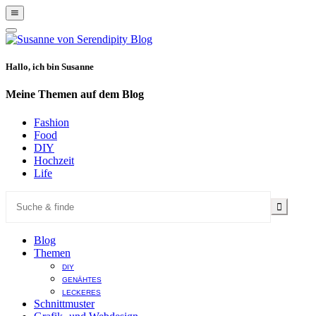
Show
Offscreen
Hide
Content
Offscreen
Content
Hallo, ich bin Susanne
Meine Themen auf dem Blog
Fashion
Food
DIY
Hochzeit
Life
Blog
Themen
DIY
GENÄHTES
LECKERES
Schnittmuster