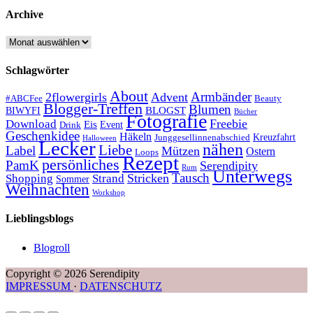
Archive
Archive
Schlagwörter
About
Armbänder
2flowergirls
Advent
#ABCFee
Beauty
Blogger-Treffen
Blumen
BLOGST
BIWYFI
Bücher
Fotografie
Freebie
Download
Eis
Event
Drink
Geschenkidee
Häkeln
Kreuzfahrt
Junggesellinnenabschied
Halloween
Lecker
nähen
Liebe
Label
Mützen
Ostern
Loops
Rezept
persönliches
PamK
Serendipity
Rum
Unterwegs
Tausch
Stricken
Shopping
Strand
Sommer
Weihnachten
Workshop
Lieblingsblogs
Blogroll
Copyright © 2026 Serendipity
IMPRESSUM
·
DATENSCHUTZ