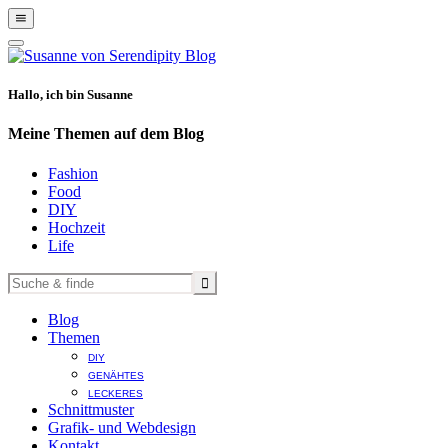
Show
Offscreen
Hide
Content
Offscreen
Content
Hallo, ich bin Susanne
Meine Themen auf dem Blog
Fashion
Food
DIY
Hochzeit
Life
Blog
Themen
DIY
GENÄHTES
LECKERES
Schnittmuster
Grafik- und Webdesign
Kontakt