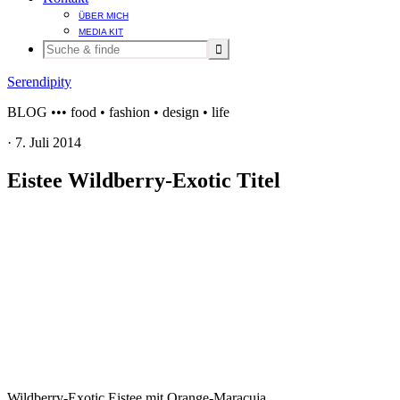
ÜBER MICH
MEDIA KIT
Serendipity
BLOG ••• food • fashion • design • life
·
7. Juli 2014
Eistee Wildberry-Exotic Titel
Wildberry-Exotic Eistee mit Orange-Maracuja