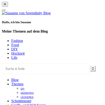
Show
Offscreen
Hide
Content
Offscreen
Content
Hallo, ich bin Susanne
Meine Themen auf dem Blog
Fashion
Food
DIY
Hochzeit
Life
Blog
Themen
DIY
GENÄHTES
LECKERES
Schnittmuster