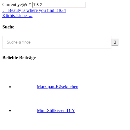
Current ye@r
*
← Beauty is where you find it #34
Kürbis-Liebe →
Suche
Beliebte Beiträge
Marzipan-Käsekuchen
Mini-Stillkissen DIY