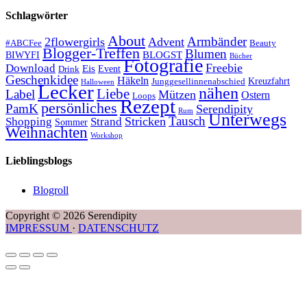
Schlagwörter
About
Armbänder
2flowergirls
Advent
#ABCFee
Beauty
Blogger-Treffen
Blumen
BLOGST
BIWYFI
Bücher
Fotografie
Freebie
Download
Eis
Event
Drink
Geschenkidee
Häkeln
Kreuzfahrt
Junggesellinnenabschied
Halloween
Lecker
nähen
Liebe
Label
Mützen
Ostern
Loops
Rezept
persönliches
PamK
Serendipity
Rum
Unterwegs
Tausch
Stricken
Shopping
Strand
Sommer
Weihnachten
Workshop
Lieblingsblogs
Blogroll
Copyright © 2026 Serendipity
IMPRESSUM
·
DATENSCHUTZ