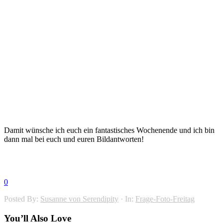
Damit wünsche ich euch ein fantastisches Wochenende und ich bin
dann mal bei euch und euren Bildantworten!
0
Posted By:
Susanne von Serendipity
·
In:
Frage-Foto-Freitag
You’ll Also Love