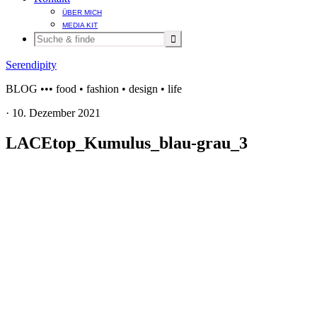
ÜBER MICH
MEDIA KIT
Serendipity
BLOG ••• food • fashion • design • life
·
10. Dezember 2021
LACEtop_Kumulus_blau-grau_3