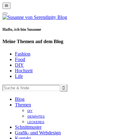
Show
Offscreen
Hide
Content
Offscreen
Content
Hallo, ich bin Susanne
Meine Themen auf dem Blog
Fashion
Food
DIY
Hochzeit
Life
Blog
Themen
DIY
GENÄHTES
LECKERES
Schnittmuster
Grafik- und Webdesign
Kontakt