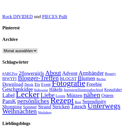
Rock DIVIDED
und
PIECES Pulli
Pinterest
Archive
Archive
Schlagwörter
About
Armbänder
2flowergirls
Advent
#ABCFee
Beauty
Blogger-Treffen
Blumen
BLOGST
BIWYFI
Bücher
Fotografie
Freebie
Download
Eis
Event
Drink
Geschenkidee
Häkeln
Kreuzfahrt
Junggesellinnenabschied
Halloween
Lecker
nähen
Liebe
Label
Mützen
Ostern
Loops
Rezept
persönliches
PamK
Serendipity
Rum
Unterwegs
Tausch
Stricken
Shopping
Strand
Sommer
Weihnachten
Workshop
Lieblingsblogs