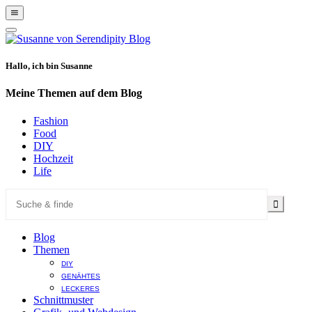
Show
Offscreen
Hide
Content
Offscreen
Content
Hallo, ich bin Susanne
Meine Themen auf dem Blog
Fashion
Food
DIY
Hochzeit
Life
Blog
Themen
DIY
GENÄHTES
LECKERES
Schnittmuster