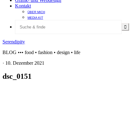
Grafik- und Webdesign
Kontakt
ÜBER MICH
MEDIA KIT
Serendipity
BLOG ••• food • fashion • design • life
·
10. Dezember 2021
dsc_0151