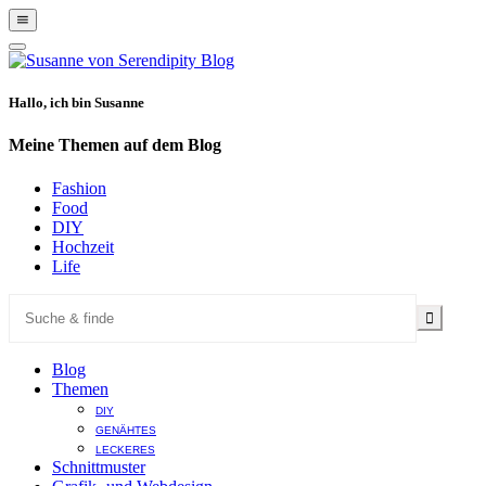
Show
Offscreen
Hide
Content
Offscreen
Content
Hallo, ich bin Susanne
Meine Themen auf dem Blog
Fashion
Food
DIY
Hochzeit
Life
Blog
Themen
DIY
GENÄHTES
LECKERES
Schnittmuster