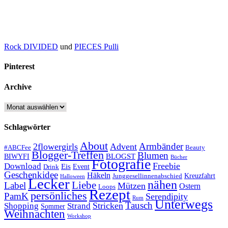
Rock DIVIDED
und
PIECES Pulli
Pinterest
Archive
Archive
Schlagwörter
About
Armbänder
2flowergirls
Advent
#ABCFee
Beauty
Blogger-Treffen
Blumen
BLOGST
BIWYFI
Bücher
Fotografie
Freebie
Download
Eis
Event
Drink
Geschenkidee
Häkeln
Kreuzfahrt
Junggesellinnenabschied
Halloween
Lecker
nähen
Liebe
Label
Mützen
Ostern
Loops
Rezept
persönliches
PamK
Serendipity
Rum
Unterwegs
Tausch
Stricken
Shopping
Strand
Sommer
Weihnachten
Workshop