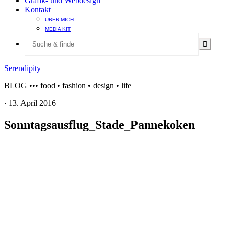
Grafik- und Webdesign
Kontakt
ÜBER MICH
MEDIA KIT
Serendipity
BLOG ••• food • fashion • design • life
·
13. April 2016
Sonntagsausflug_Stade_Pannekoken