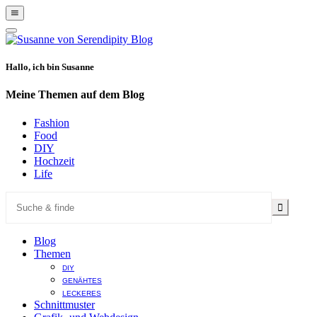
Show
Offscreen
Hide
Content
Offscreen
Content
Hallo, ich bin Susanne
Meine Themen auf dem Blog
Fashion
Food
DIY
Hochzeit
Life
Blog
Themen
DIY
GENÄHTES
LECKERES
Schnittmuster