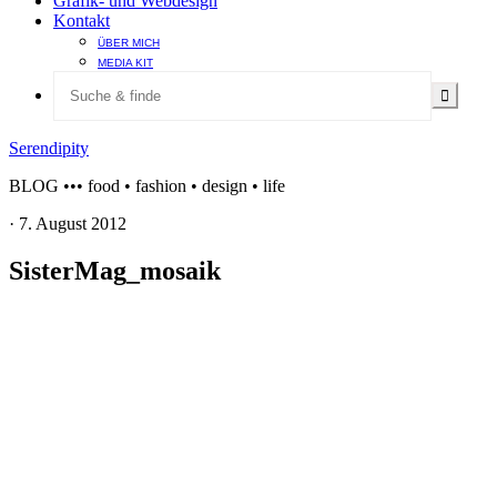
Grafik- und Webdesign
Kontakt
ÜBER MICH
MEDIA KIT
Serendipity
BLOG ••• food • fashion • design • life
·
7. August 2012
SisterMag_mosaik