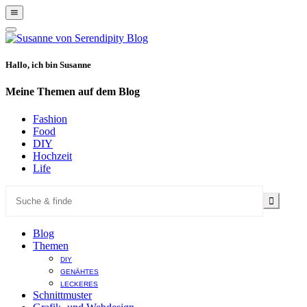
Show
Offscreen
Hide
Content
Offscreen
Content
Hallo, ich bin Susanne
Meine Themen auf dem Blog
Fashion
Food
DIY
Hochzeit
Life
Blog
Themen
DIY
GENÄHTES
LECKERES
Schnittmuster