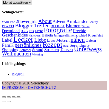
Archive
Schlagwörter
About
Armbänder
2flowergirls
Advent
#ABCFee
Beauty
Blogger-Treffen
Blumen
BLOGST
BIWYFI
Bücher
Fotografie
Freebie
Download
Eis
Event
Drink
Geschenkidee
Häkeln
Kreuzfahrt
Junggesellinnenabschied
Halloween
Lecker
nähen
Liebe
Label
Mützen
Ostern
Loops
Rezept
persönliches
PamK
Serendipity
Rum
Unterwegs
Tausch
Stricken
Shopping
Strand
Sommer
Weihnachten
Workshop
Lieblingsblogs
Blogroll
Copyright © 2026 Serendipity
IMPRESSUM
·
DATENSCHUTZ