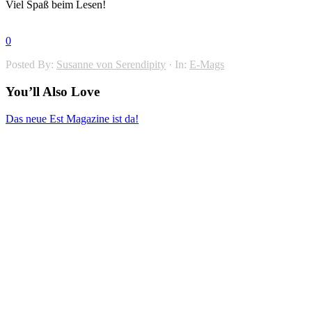
Viel Spaß beim Lesen!
0
Posted By:
Susanne von Serendipity
·
In:
E-Mags
You’ll Also Love
Das neue Est Magazine ist da!