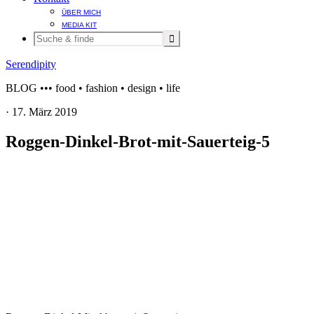
ÜBER MICH
MEDIA KIT
Serendipity
BLOG ••• food • fashion • design • life
·
17. März 2019
Roggen-Dinkel-Brot-mit-Sauerteig-5