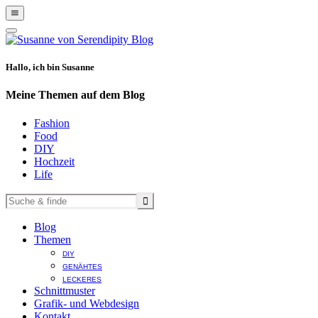
Show
Offscreen
Hide
Content
Offscreen
Content
Hallo, ich bin Susanne
Meine Themen auf dem Blog
Fashion
Food
DIY
Hochzeit
Life
Blog
Themen
DIY
GENÄHTES
LECKERES
Schnittmuster
Grafik- und Webdesign
Kontakt