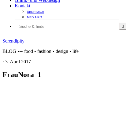
Grafik- und Webdesign
Kontakt
ÜBER MICH
MEDIA KIT
Serendipity
BLOG ••• food • fashion • design • life
·
3. April 2017
FrauNora_1