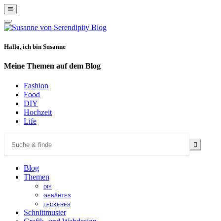
Show
Offscreen
Hide
Content
Offscreen
Content
Hallo, ich bin Susanne
Meine Themen auf dem Blog
Fashion
Food
DIY
Hochzeit
Life
Blog
Themen
DIY
GENÄHTES
LECKERES
Schnittmuster