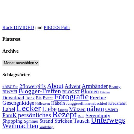
Rock DIVIDED
und
PIECES Pulli
Pinterest
Archive
Archive
Schlagwörter
About
Armbänder
2flowergirls
Advent
#ABCFee
Beauty
Blogger-Treffen
Blumen
BLOGST
BIWYFI
Bücher
Fotografie
Freebie
Download
Eis
Event
Drink
Geschenkidee
Häkeln
Kreuzfahrt
Junggesellinnenabschied
Halloween
Lecker
nähen
Liebe
Label
Mützen
Ostern
Loops
Rezept
persönliches
PamK
Serendipity
Rum
Unterwegs
Tausch
Stricken
Shopping
Strand
Sommer
Weihnachten
Workshop