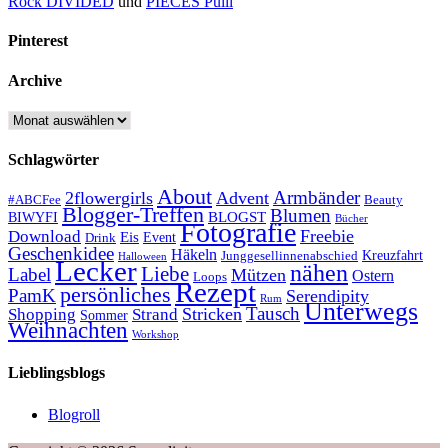
Rock DIVIDED
und
PIECES Pulli
Pinterest
Archive
Archive
Schlagwörter
About
Armbänder
2flowergirls
Advent
#ABCFee
Beauty
Blogger-Treffen
Blumen
BLOGST
BIWYFI
Bücher
Fotografie
Freebie
Download
Eis
Event
Drink
Geschenkidee
Häkeln
Kreuzfahrt
Junggesellinnenabschied
Halloween
Lecker
nähen
Liebe
Label
Mützen
Ostern
Loops
Rezept
persönliches
PamK
Serendipity
Rum
Unterwegs
Tausch
Stricken
Shopping
Strand
Sommer
Weihnachten
Workshop
Lieblingsblogs
Blogroll