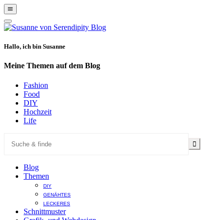
Show
Offscreen
Hide
Content
Offscreen
Content
Hallo, ich bin Susanne
Meine Themen auf dem Blog
Fashion
Food
DIY
Hochzeit
Life
Blog
Themen
DIY
GENÄHTES
LECKERES
Schnittmuster