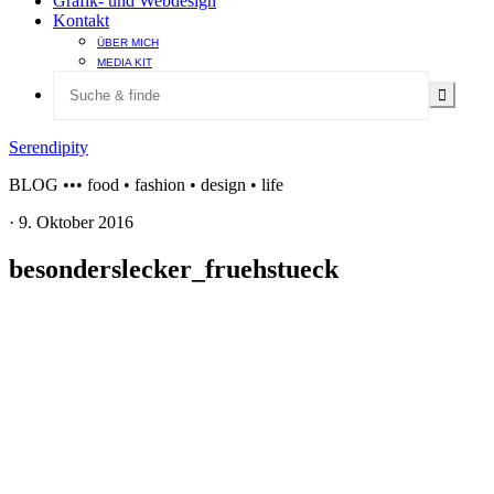
Grafik- und Webdesign
Kontakt
ÜBER MICH
MEDIA KIT
Serendipity
BLOG ••• food • fashion • design • life
·
9. Oktober 2016
besonderslecker_fruehstueck