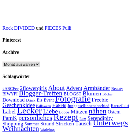
Rock DIVIDED
und
PIECES Pulli
Pinterest
Archive
Archive
Schlagwörter
About
Armbänder
2flowergirls
Advent
#ABCFee
Beauty
Blogger-Treffen
Blumen
BLOGST
BIWYFI
Bücher
Fotografie
Freebie
Download
Eis
Event
Drink
Geschenkidee
Häkeln
Kreuzfahrt
Junggesellinnenabschied
Halloween
Lecker
nähen
Liebe
Label
Mützen
Ostern
Loops
Rezept
persönliches
PamK
Serendipity
Rum
Unterwegs
Tausch
Stricken
Shopping
Strand
Sommer
Weihnachten
Workshop