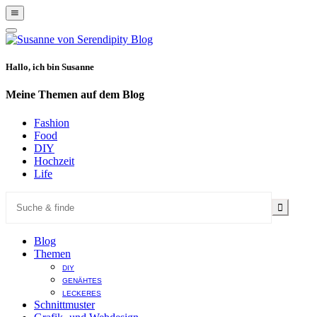
Show
Offscreen
Hide
Content
Offscreen
Content
Hallo, ich bin Susanne
Meine Themen auf dem Blog
Fashion
Food
DIY
Hochzeit
Life
Blog
Themen
DIY
GENÄHTES
LECKERES
Schnittmuster