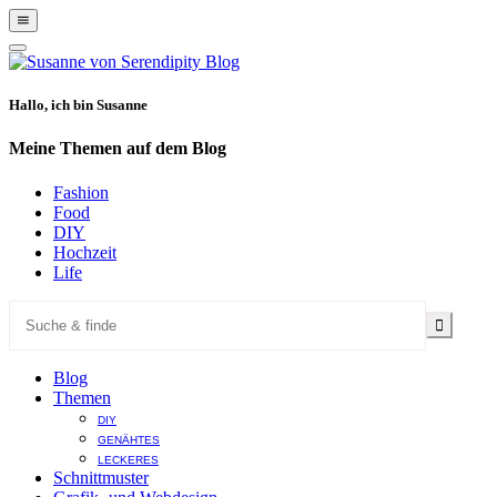
Show
Offscreen
Hide
Content
Offscreen
Content
Hallo, ich bin Susanne
Meine Themen auf dem Blog
Fashion
Food
DIY
Hochzeit
Life
Blog
Themen
DIY
GENÄHTES
LECKERES
Schnittmuster