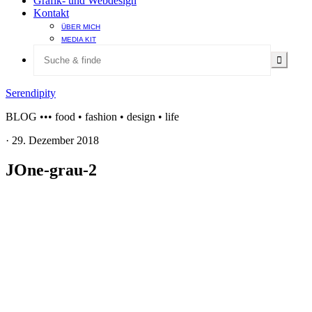
Grafik- und Webdesign
Kontakt
ÜBER MICH
MEDIA KIT
Serendipity
BLOG ••• food • fashion • design • life
·
29. Dezember 2018
JOne-grau-2