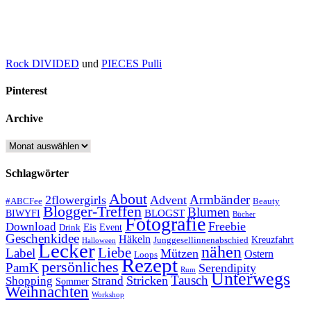
Rock DIVIDED
und
PIECES Pulli
Pinterest
Archive
Archive
Schlagwörter
About
Armbänder
2flowergirls
Advent
#ABCFee
Beauty
Blogger-Treffen
Blumen
BLOGST
BIWYFI
Bücher
Fotografie
Freebie
Download
Eis
Event
Drink
Geschenkidee
Häkeln
Kreuzfahrt
Junggesellinnenabschied
Halloween
Lecker
nähen
Liebe
Label
Mützen
Ostern
Loops
Rezept
persönliches
PamK
Serendipity
Rum
Unterwegs
Tausch
Stricken
Shopping
Strand
Sommer
Weihnachten
Workshop