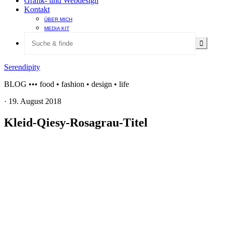
Grafik- und Webdesign
Kontakt
ÜBER MICH
MEDIA KIT
Serendipity
BLOG ••• food • fashion • design • life
·
19. August 2018
Kleid-Qiesy-Rosagrau-Titel