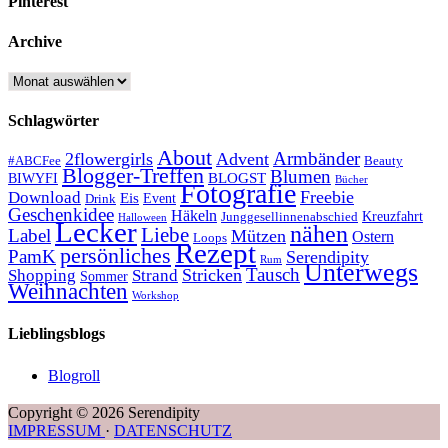
Pinterest
Archive
Archive
Schlagwörter
About
Armbänder
2flowergirls
Advent
#ABCFee
Beauty
Blogger-Treffen
Blumen
BLOGST
BIWYFI
Bücher
Fotografie
Freebie
Download
Eis
Event
Drink
Geschenkidee
Häkeln
Kreuzfahrt
Junggesellinnenabschied
Halloween
Lecker
nähen
Liebe
Label
Mützen
Ostern
Loops
Rezept
persönliches
PamK
Serendipity
Rum
Unterwegs
Tausch
Stricken
Shopping
Strand
Sommer
Weihnachten
Workshop
Lieblingsblogs
Blogroll
Copyright © 2026 Serendipity
IMPRESSUM
·
DATENSCHUTZ