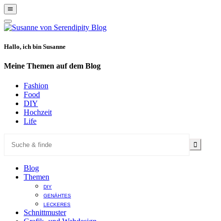
Show
Offscreen
Hide
Content
Offscreen
Content
Hallo, ich bin Susanne
Meine Themen auf dem Blog
Fashion
Food
DIY
Hochzeit
Life
Blog
Themen
DIY
GENÄHTES
LECKERES
Schnittmuster