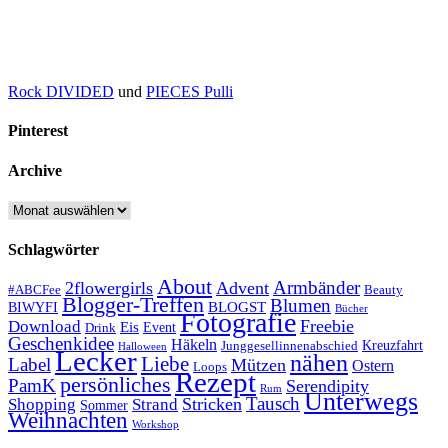
Rock DIVIDED
und
PIECES Pulli
Pinterest
Archive
Archive
Schlagwörter
About
Armbänder
2flowergirls
Advent
#ABCFee
Beauty
Blogger-Treffen
Blumen
BLOGST
BIWYFI
Bücher
Fotografie
Freebie
Download
Eis
Event
Drink
Geschenkidee
Häkeln
Kreuzfahrt
Junggesellinnenabschied
Halloween
Lecker
nähen
Liebe
Label
Mützen
Ostern
Loops
Rezept
persönliches
PamK
Serendipity
Rum
Unterwegs
Tausch
Stricken
Shopping
Strand
Sommer
Weihnachten
Workshop