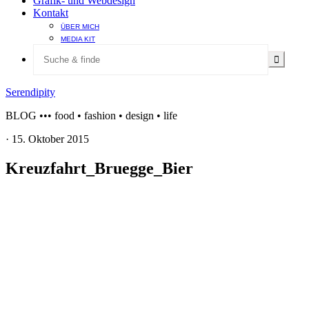
Grafik- und Webdesign
Kontakt
ÜBER MICH
MEDIA KIT
Serendipity
BLOG ••• food • fashion • design • life
·
15. Oktober 2015
Kreuzfahrt_Bruegge_Bier