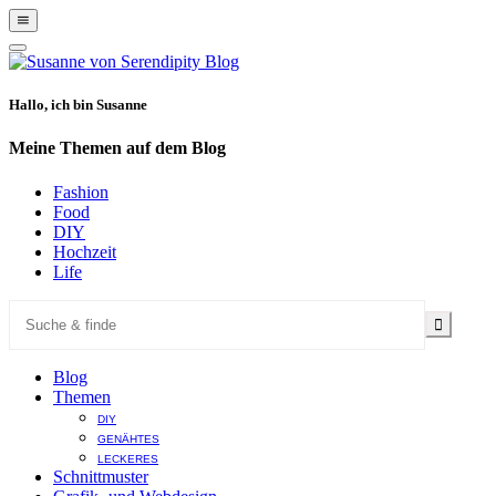
Show
Offscreen
Hide
Content
Offscreen
Content
Hallo, ich bin Susanne
Meine Themen auf dem Blog
Fashion
Food
DIY
Hochzeit
Life
Blog
Themen
DIY
GENÄHTES
LECKERES
Schnittmuster