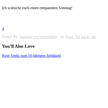
Ich wünsche euch einen entspannten Sonntag!
4
Posted By:
Susanne von Serendipity
·
In:
Food
,
Ich backs mir
You’ll Also Love
Rosé Spritz zum 10-jährigen Jubiläum!