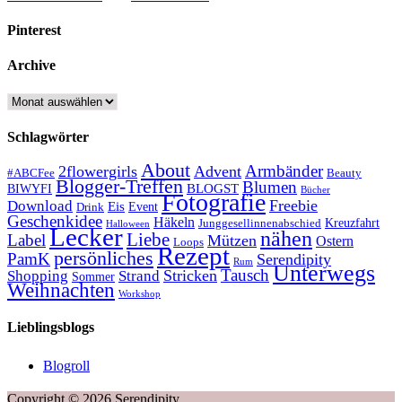
Pinterest
Archive
Archive
Schlagwörter
About
Armbänder
2flowergirls
Advent
#ABCFee
Beauty
Blogger-Treffen
Blumen
BLOGST
BIWYFI
Bücher
Fotografie
Freebie
Download
Eis
Event
Drink
Geschenkidee
Häkeln
Kreuzfahrt
Junggesellinnenabschied
Halloween
Lecker
nähen
Liebe
Label
Mützen
Ostern
Loops
Rezept
persönliches
PamK
Serendipity
Rum
Unterwegs
Tausch
Stricken
Shopping
Strand
Sommer
Weihnachten
Workshop
Lieblingsblogs
Blogroll
Copyright © 2026 Serendipity