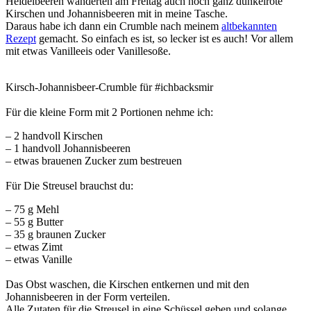
Heidelbeeren wanderten am Freitag auch noch ganz dunkelrote
Kirschen und Johannisbeeren mit in meine Tasche.
Daraus habe ich dann ein Crumble nach meinem
altbekannten
Rezept
gemacht. So einfach es ist, so lecker ist es auch! Vor allem
mit etwas Vanilleeis oder Vanillesoße.
Kirsch-Johannisbeer-Crumble für #ichbacksmir
Für die kleine Form mit 2 Portionen nehme ich:
– 2 handvoll Kirschen
– 1 handvoll Johannisbeeren
– etwas brauenen Zucker zum bestreuen
Für Die Streusel brauchst du:
– 75 g Mehl
– 55 g Butter
– 35 g braunen Zucker
– etwas Zimt
– etwas Vanille
Das Obst waschen, die Kirschen entkernen und mit den
Johannisbeeren in der Form verteilen.
Alle Zutaten für die Streusel in eine Schüssel geben und solange