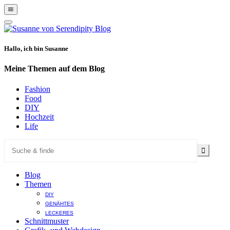
Show
Offscreen
Hide
Content
Offscreen
Content
Hallo, ich bin Susanne
Meine Themen auf dem Blog
Fashion
Food
DIY
Hochzeit
Life
Blog
Themen
DIY
GENÄHTES
LECKERES
Schnittmuster