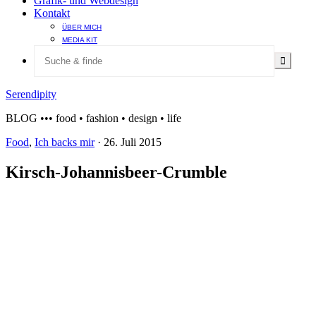
Grafik- und Webdesign
Kontakt
ÜBER MICH
MEDIA KIT
Serendipity
BLOG ••• food • fashion • design • life
Food
,
Ich backs mir
·
26. Juli 2015
Kirsch-Johannisbeer-Crumble