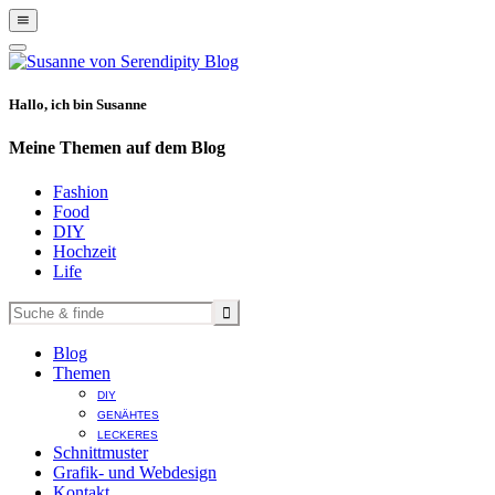
Show
Offscreen
Hide
Content
Offscreen
Content
Hallo, ich bin Susanne
Meine Themen auf dem Blog
Fashion
Food
DIY
Hochzeit
Life
Blog
Themen
DIY
GENÄHTES
LECKERES
Schnittmuster
Grafik- und Webdesign
Kontakt