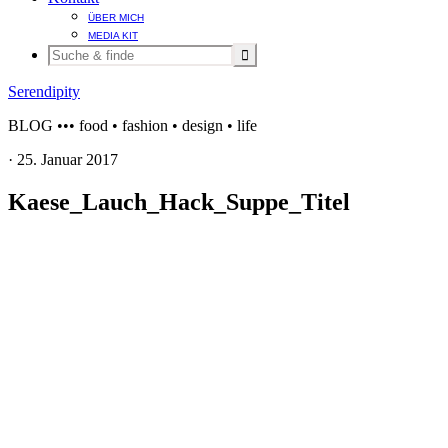
ÜBER MICH
MEDIA KIT
Serendipity
BLOG ••• food • fashion • design • life
·
25. Januar 2017
Kaese_Lauch_Hack_Suppe_Titel