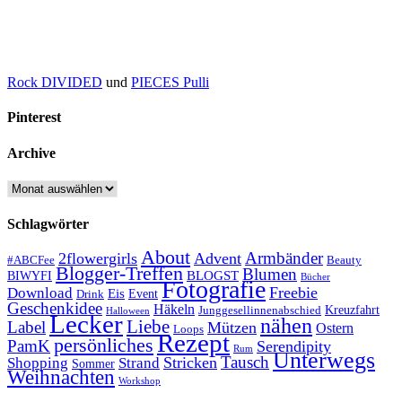
Rock DIVIDED
und
PIECES Pulli
Pinterest
Archive
Archive
Schlagwörter
About
Armbänder
2flowergirls
Advent
#ABCFee
Beauty
Blogger-Treffen
Blumen
BLOGST
BIWYFI
Bücher
Fotografie
Freebie
Download
Eis
Event
Drink
Geschenkidee
Häkeln
Kreuzfahrt
Junggesellinnenabschied
Halloween
Lecker
nähen
Liebe
Label
Mützen
Ostern
Loops
Rezept
persönliches
PamK
Serendipity
Rum
Unterwegs
Tausch
Stricken
Shopping
Strand
Sommer
Weihnachten
Workshop