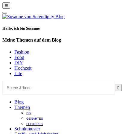
Show
Offscreen
Hide
Content
Offscreen
Content
Hallo, ich bin Susanne
Meine Themen auf dem Blog
Fashion
Food
DIY
Hochzeit
Life
Blog
Themen
DIY
GENÄHTES
LECKERES
Schnittmuster