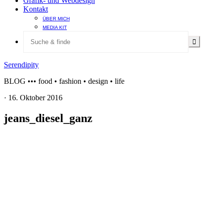
Grafik- und Webdesign
Kontakt
ÜBER MICH
MEDIA KIT
Serendipity
BLOG ••• food • fashion • design • life
·
16. Oktober 2016
jeans_diesel_ganz