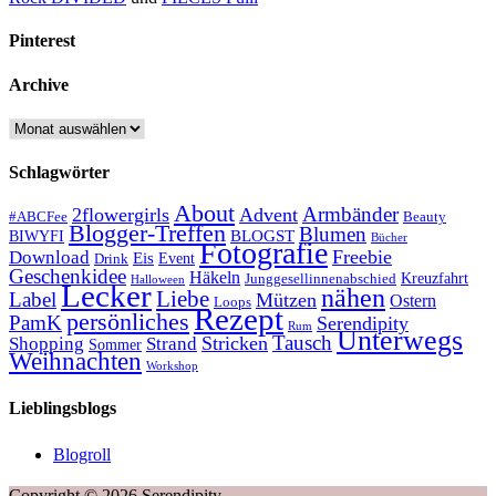
Pinterest
Archive
Archive
Schlagwörter
About
Armbänder
2flowergirls
Advent
#ABCFee
Beauty
Blogger-Treffen
Blumen
BLOGST
BIWYFI
Bücher
Fotografie
Freebie
Download
Eis
Event
Drink
Geschenkidee
Häkeln
Kreuzfahrt
Junggesellinnenabschied
Halloween
Lecker
nähen
Liebe
Label
Mützen
Ostern
Loops
Rezept
persönliches
PamK
Serendipity
Rum
Unterwegs
Tausch
Stricken
Shopping
Strand
Sommer
Weihnachten
Workshop
Lieblingsblogs
Blogroll
Copyright © 2026 Serendipity