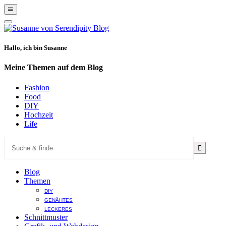
Show
Offscreen
Hide
Content
Offscreen
Content
Hallo, ich bin Susanne
Meine Themen auf dem Blog
Fashion
Food
DIY
Hochzeit
Life
Blog
Themen
DIY
GENÄHTES
LECKERES
Schnittmuster