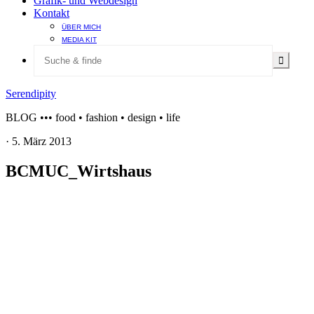
Grafik- und Webdesign
Kontakt
ÜBER MICH
MEDIA KIT
Serendipity
BLOG ••• food • fashion • design • life
·
5. März 2013
BCMUC_Wirtshaus