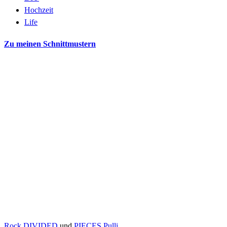
Hochzeit
Life
Zu meinen Schnittmustern
Rock DIVIDED
und
PIECES Pulli