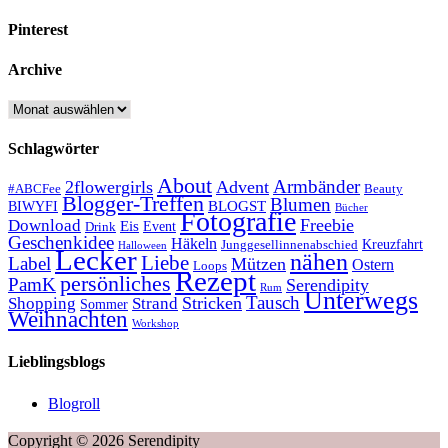
Pinterest
Archive
Archive
Schlagwörter
About
Armbänder
2flowergirls
Advent
#ABCFee
Beauty
Blogger-Treffen
Blumen
BLOGST
BIWYFI
Bücher
Fotografie
Freebie
Download
Eis
Event
Drink
Geschenkidee
Häkeln
Kreuzfahrt
Junggesellinnenabschied
Halloween
Lecker
nähen
Liebe
Label
Mützen
Ostern
Loops
Rezept
persönliches
PamK
Serendipity
Rum
Unterwegs
Tausch
Stricken
Shopping
Strand
Sommer
Weihnachten
Workshop
Lieblingsblogs
Blogroll
Copyright © 2026 Serendipity