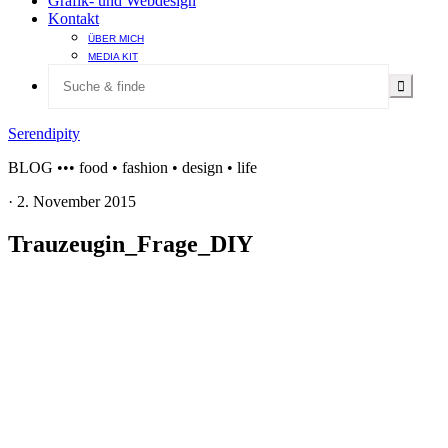
Grafik- und Webdesign
Kontakt
ÜBER MICH
MEDIA KIT
Serendipity
BLOG ••• food • fashion • design • life
·
2. November 2015
Trauzeugin_Frage_DIY