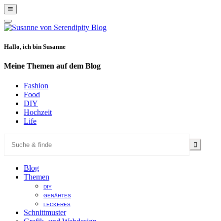
Show
Offscreen
Hide
Content
Offscreen
Content
Hallo, ich bin Susanne
Meine Themen auf dem Blog
Fashion
Food
DIY
Hochzeit
Life
Blog
Themen
DIY
GENÄHTES
LECKERES
Schnittmuster