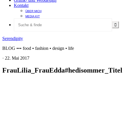
Grafik- und Webdesign
Kontakt
ÜBER MICH
MEDIA KIT
Serendipity
BLOG ••• food • fashion • design • life
·
22. Mai 2017
FrauLilia_FrauEdda#hedisommer_Titel