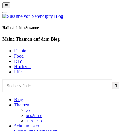
Show
Offscreen
Hide
Content
Offscreen
Content
Hallo, ich bin Susanne
Meine Themen auf dem Blog
Fashion
Food
DIY
Hochzeit
Life
Blog
Themen
DIY
GENÄHTES
LECKERES
Schnittmuster