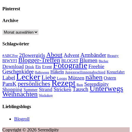
Pinterest
Archive
Archive
Schlagwörter
About
Armbänder
2flowergirls
Advent
#ABCFee
Beauty
Blogger-Treffen
Blumen
BLOGST
BIWYFI
Bücher
Fotografie
Freebie
Download
Eis
Event
Drink
Geschenkidee
Häkeln
Kreuzfahrt
Junggesellinnenabschied
Halloween
Lecker
nähen
Liebe
Label
Mützen
Ostern
Loops
Rezept
persönliches
PamK
Serendipity
Rum
Unterwegs
Tausch
Stricken
Shopping
Strand
Sommer
Weihnachten
Workshop
Lieblingsblogs
Blogroll
Copyright © 2026 Serendipity