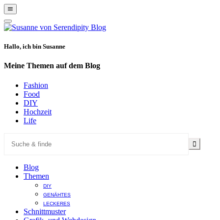
Show
Offscreen
Hide
Content
Offscreen
Content
Hallo, ich bin Susanne
Meine Themen auf dem Blog
Fashion
Food
DIY
Hochzeit
Life
Blog
Themen
DIY
GENÄHTES
LECKERES
Schnittmuster