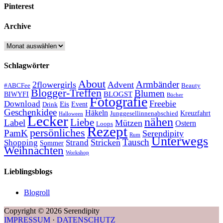
Pinterest
Archive
Archive
Schlagwörter
About
Armbänder
2flowergirls
Advent
#ABCFee
Beauty
Blogger-Treffen
Blumen
BLOGST
BIWYFI
Bücher
Fotografie
Freebie
Download
Eis
Event
Drink
Geschenkidee
Häkeln
Kreuzfahrt
Junggesellinnenabschied
Halloween
Lecker
nähen
Liebe
Label
Mützen
Ostern
Loops
Rezept
persönliches
PamK
Serendipity
Rum
Unterwegs
Tausch
Stricken
Shopping
Strand
Sommer
Weihnachten
Workshop
Lieblingsblogs
Blogroll
Copyright © 2026 Serendipity
IMPRESSUM
·
DATENSCHUTZ