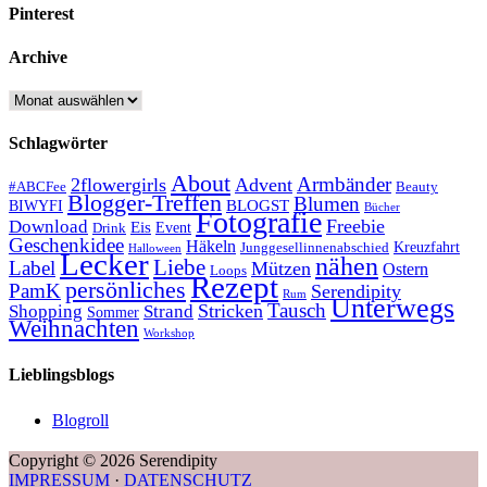
Pinterest
Archive
Archive
Schlagwörter
About
Armbänder
2flowergirls
Advent
#ABCFee
Beauty
Blogger-Treffen
Blumen
BLOGST
BIWYFI
Bücher
Fotografie
Freebie
Download
Eis
Event
Drink
Geschenkidee
Häkeln
Kreuzfahrt
Junggesellinnenabschied
Halloween
Lecker
nähen
Liebe
Label
Mützen
Ostern
Loops
Rezept
persönliches
PamK
Serendipity
Rum
Unterwegs
Tausch
Stricken
Shopping
Strand
Sommer
Weihnachten
Workshop
Lieblingsblogs
Blogroll
Copyright © 2026 Serendipity
IMPRESSUM
·
DATENSCHUTZ