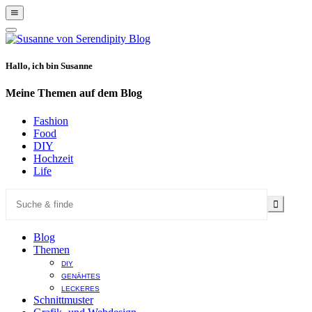
Show
Offscreen
Hide
Content
Offscreen
Content
Hallo, ich bin Susanne
Meine Themen auf dem Blog
Fashion
Food
DIY
Hochzeit
Life
Blog
Themen
DIY
GENÄHTES
LECKERES
Schnittmuster