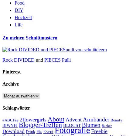
Food
DIY
Hochzeit
Life
Zu meinen Schnittmustern
Rock DIVIDED
und
PIECES Pulli
Pinterest
Archive
Archive
Schlagwörter
About
Armbänder
2flowergirls
Advent
#ABCFee
Beauty
Blogger-Treffen
Blumen
BLOGST
BIWYFI
Bücher
Fotografie
Freebie
Download
Eis
Event
Drink