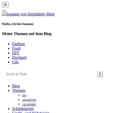
Show
Offscreen
Hide
Content
Offscreen
Content
Hallo, ich bin Susanne
Meine Themen auf dem Blog
Fashion
Food
DIY
Hochzeit
Life
Blog
Themen
DIY
GENÄHTES
LECKERES
Schnittmuster