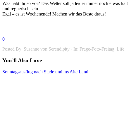
Was habt ihr so vor? Das Wetter soll ja leider immer noch etwas kalt
und regnerisch sein…
Egal – es ist Wochenende! Machen wir das Beste draus!
0
Posted By:
Susanne von Serendipity
·
In:
Frage-Foto-Freitag
,
Life
You’ll Also Love
Sonntagsausflug nach Stade und ins Alte Land