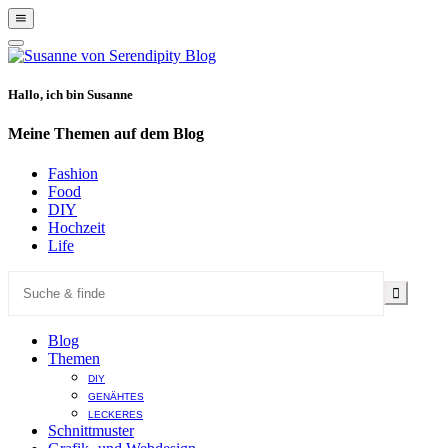
Show
Offscreen
Hide
Content
Offscreen
Content
Hallo, ich bin Susanne
Meine Themen auf dem Blog
Fashion
Food
DIY
Hochzeit
Life
Blog
Themen
DIY
GENÄHTES
LECKERES
Schnittmuster