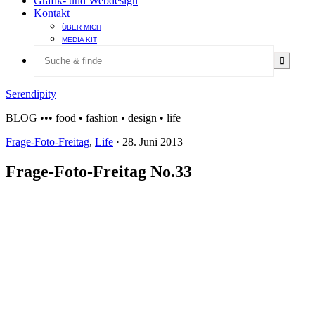
Grafik- und Webdesign
Kontakt
ÜBER MICH
MEDIA KIT
Serendipity
BLOG ••• food • fashion • design • life
Frage-Foto-Freitag
,
Life
·
28. Juni 2013
Frage-Foto-Freitag No.33