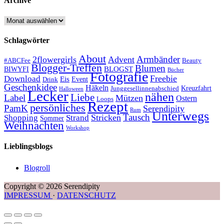
Archive
Archive
Schlagwörter
About
Armbänder
2flowergirls
Advent
#ABCFee
Beauty
Blogger-Treffen
Blumen
BLOGST
BIWYFI
Bücher
Fotografie
Freebie
Download
Eis
Event
Drink
Geschenkidee
Häkeln
Kreuzfahrt
Junggesellinnenabschied
Halloween
Lecker
nähen
Liebe
Label
Mützen
Ostern
Loops
Rezept
persönliches
PamK
Serendipity
Rum
Unterwegs
Tausch
Stricken
Shopping
Strand
Sommer
Weihnachten
Workshop
Lieblingsblogs
Blogroll
Copyright © 2026 Serendipity
IMPRESSUM
·
DATENSCHUTZ