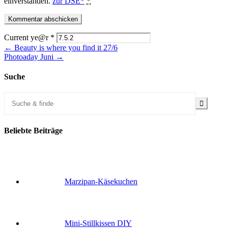
einverstanden.
zur DSE*
*
Current ye@r
*
← Beauty is where you find it 27/6
Photoaday Juni →
Suche
Beliebte Beiträge
Marzipan-Käsekuchen
Mini-Stillkissen DIY