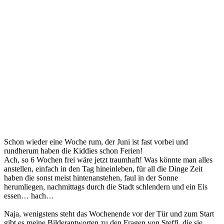
Schon wieder eine Woche rum, der Juni ist fast vorbei und
rundherum haben die Kiddies schon Ferien!
Ach, so 6 Wochen frei wäre jetzt traumhaft! Was könnte man alles
anstellen, einfach in den Tag hineinleben, für all die Dinge Zeit
haben die sonst meist hintenanstehen, faul in der Sonne
herumliegen, nachmittags durch die Stadt schlendern und ein Eis
essen… hach…
Naja, wenigstens steht das Wochenende vor der Tür und zum Start
gibt es meine Bilderantworten zu den Fragen von Steffi, die sie