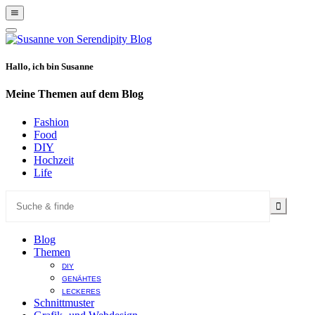
Show
Offscreen
Hide
Content
Offscreen
Content
Hallo, ich bin Susanne
Meine Themen auf dem Blog
Fashion
Food
DIY
Hochzeit
Life
Blog
Themen
DIY
GENÄHTES
LECKERES
Schnittmuster