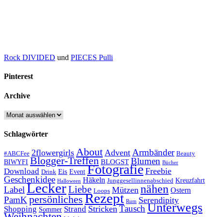
Rock DIVIDED
und
PIECES Pulli
Pinterest
Archive
Archive
Schlagwörter
About
Armbänder
2flowergirls
Advent
#ABCFee
Beauty
Blogger-Treffen
Blumen
BLOGST
BIWYFI
Bücher
Fotografie
Freebie
Download
Eis
Event
Drink
Geschenkidee
Häkeln
Kreuzfahrt
Junggesellinnenabschied
Halloween
Lecker
nähen
Liebe
Label
Mützen
Ostern
Loops
Rezept
persönliches
PamK
Serendipity
Rum
Unterwegs
Tausch
Stricken
Shopping
Strand
Sommer
Weihnachten