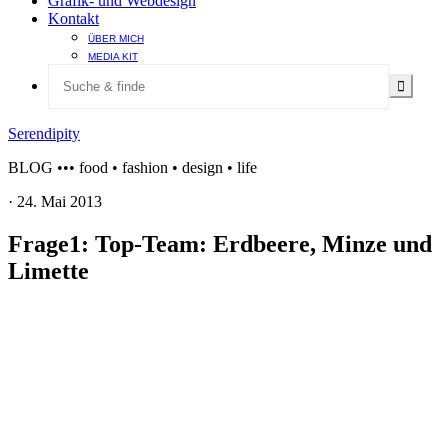
Grafik- und Webdesign
Kontakt
ÜBER MICH
MEDIA KIT
Serendipity
BLOG ••• food • fashion • design • life
·
24. Mai 2013
Frage1: Top-Team: Erdbeere, Minze und
Limette