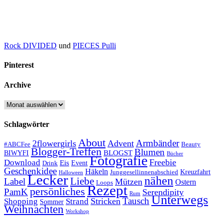
Rock DIVIDED
und
PIECES Pulli
Pinterest
Archive
Archive
Schlagwörter
About
Armbänder
2flowergirls
Advent
#ABCFee
Beauty
Blogger-Treffen
Blumen
BLOGST
BIWYFI
Bücher
Fotografie
Freebie
Download
Eis
Event
Drink
Geschenkidee
Häkeln
Kreuzfahrt
Junggesellinnenabschied
Halloween
Lecker
nähen
Liebe
Label
Mützen
Ostern
Loops
Rezept
persönliches
PamK
Serendipity
Rum
Unterwegs
Tausch
Stricken
Shopping
Strand
Sommer
Weihnachten
Workshop