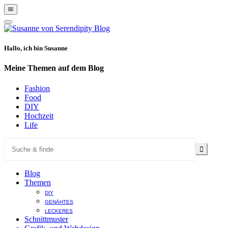
Show
Offscreen
Hide
Content
Offscreen
Content
Hallo, ich bin Susanne
Meine Themen auf dem Blog
Fashion
Food
DIY
Hochzeit
Life
Blog
Themen
DIY
GENÄHTES
LECKERES
Schnittmuster