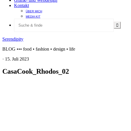
Grafik- und Webdesign
Kontakt
ÜBER MICH
MEDIA KIT
Serendipity
BLOG ••• food • fashion • design • life
·
15. Juli 2023
CasaCook_Rhodos_02