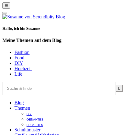
Show
Offscreen
Hide
Content
Offscreen
Content
Hallo, ich bin Susanne
Meine Themen auf dem Blog
Fashion
Food
DIY
Hochzeit
Life
Blog
Themen
DIY
GENÄHTES
LECKERES
Schnittmuster