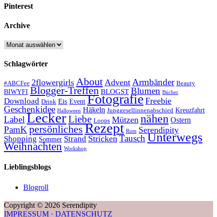
Pinterest
Archive
Archive
Schlagwörter
About
Armbänder
2flowergirls
Advent
#ABCFee
Beauty
Blogger-Treffen
Blumen
BLOGST
BIWYFI
Bücher
Fotografie
Freebie
Download
Eis
Event
Drink
Geschenkidee
Häkeln
Kreuzfahrt
Junggesellinnenabschied
Halloween
Lecker
nähen
Liebe
Label
Mützen
Ostern
Loops
Rezept
persönliches
PamK
Serendipity
Rum
Unterwegs
Tausch
Stricken
Shopping
Strand
Sommer
Weihnachten
Workshop
Lieblingsblogs
Blogroll
Copyright © 2026 Serendipity
IMPRESSUM
·
DATENSCHUTZ