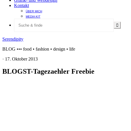
Grafik- und Webdesign
Kontakt
ÜBER MICH
MEDIA KIT
Serendipity
BLOG ••• food • fashion • design • life
·
17. Oktober 2013
BLOGST-Tagezaehler Freebie