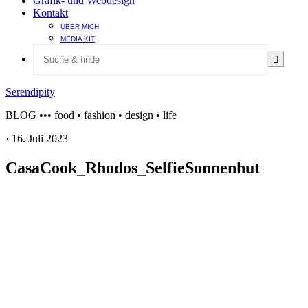
Grafik- und Webdesign
Kontakt
ÜBER MICH
MEDIA KIT
Serendipity
BLOG ••• food • fashion • design • life
·
16. Juli 2023
CasaCook_Rhodos_SelfieSonnenhut