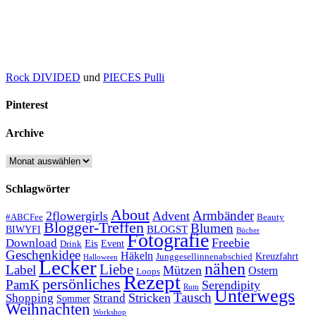
Rock DIVIDED
und
PIECES Pulli
Pinterest
Archive
Archive
Schlagwörter
About
Armbänder
2flowergirls
Advent
#ABCFee
Beauty
Blogger-Treffen
Blumen
BLOGST
BIWYFI
Bücher
Fotografie
Freebie
Download
Eis
Event
Drink
Geschenkidee
Häkeln
Kreuzfahrt
Junggesellinnenabschied
Halloween
Lecker
nähen
Liebe
Label
Mützen
Ostern
Loops
Rezept
persönliches
PamK
Serendipity
Rum
Unterwegs
Tausch
Stricken
Shopping
Strand
Sommer
Weihnachten
Workshop