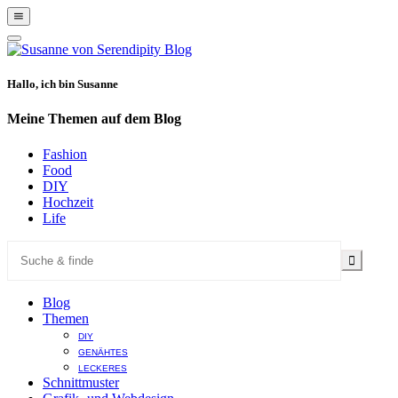
Show
Offscreen
Hide
Content
Offscreen
Content
Hallo, ich bin Susanne
Meine Themen auf dem Blog
Fashion
Food
DIY
Hochzeit
Life
Blog
Themen
DIY
GENÄHTES
LECKERES
Schnittmuster