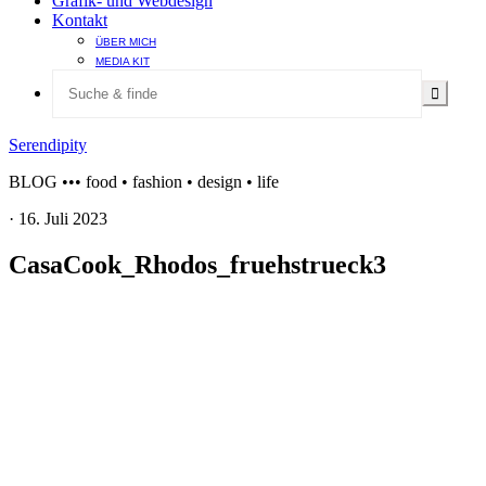
Grafik- und Webdesign
Kontakt
ÜBER MICH
MEDIA KIT
Serendipity
BLOG ••• food • fashion • design • life
·
16. Juli 2023
CasaCook_Rhodos_fruehstrueck3