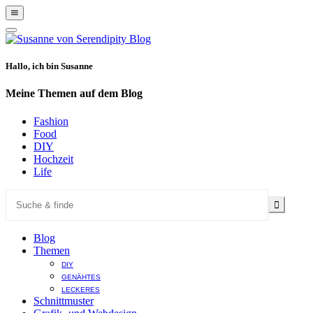
Show
Offscreen
Hide
Content
Offscreen
Content
Hallo, ich bin Susanne
Meine Themen auf dem Blog
Fashion
Food
DIY
Hochzeit
Life
Blog
Themen
DIY
GENÄHTES
LECKERES
Schnittmuster