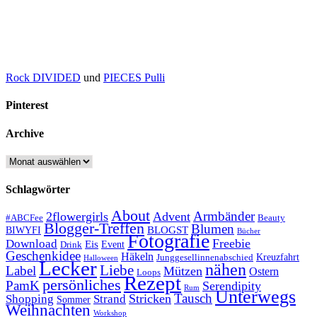
Rock DIVIDED
und
PIECES Pulli
Pinterest
Archive
Archive
Schlagwörter
About
Armbänder
2flowergirls
Advent
#ABCFee
Beauty
Blogger-Treffen
Blumen
BLOGST
BIWYFI
Bücher
Fotografie
Freebie
Download
Eis
Event
Drink
Geschenkidee
Häkeln
Kreuzfahrt
Junggesellinnenabschied
Halloween
Lecker
nähen
Liebe
Label
Mützen
Ostern
Loops
Rezept
persönliches
PamK
Serendipity
Rum
Unterwegs
Tausch
Stricken
Shopping
Strand
Sommer
Weihnachten
Workshop