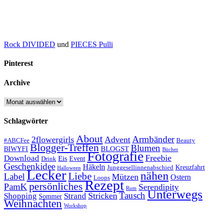
Rock DIVIDED
und
PIECES Pulli
Pinterest
Archive
Archive
Schlagwörter
About
Armbänder
2flowergirls
Advent
#ABCFee
Beauty
Blogger-Treffen
Blumen
BLOGST
BIWYFI
Bücher
Fotografie
Freebie
Download
Eis
Event
Drink
Geschenkidee
Häkeln
Kreuzfahrt
Junggesellinnenabschied
Halloween
Lecker
nähen
Liebe
Label
Mützen
Ostern
Loops
Rezept
persönliches
PamK
Serendipity
Rum
Unterwegs
Tausch
Stricken
Shopping
Strand
Sommer
Weihnachten
Workshop