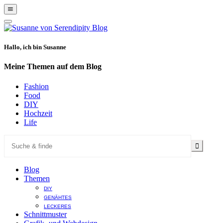
Show
Offscreen
Hide
Content
Offscreen
Content
Hallo, ich bin Susanne
Meine Themen auf dem Blog
Fashion
Food
DIY
Hochzeit
Life
Blog
Themen
DIY
GENÄHTES
LECKERES
Schnittmuster