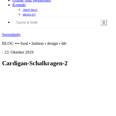
Grafik- und Webdesign
Kontakt
ÜBER MICH
MEDIA KIT
Serendipity
BLOG ••• food • fashion • design • life
·
23. Oktober 2019
Cardigan-Schalkragen-2