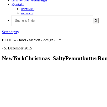
Grafik- und Webdesign
Kontakt
ÜBER MICH
MEDIA KIT
Serendipity
BLOG ••• food • fashion • design • life
·
5. Dezember 2015
NewYorkChristmas_SaltyPeanutbutterRo