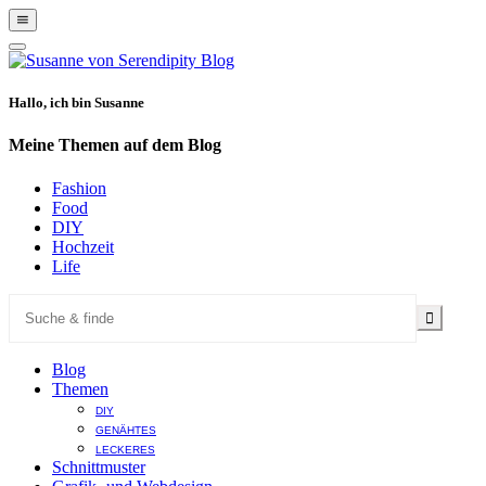
Show
Offscreen
Hide
Content
Offscreen
Content
Hallo, ich bin Susanne
Meine Themen auf dem Blog
Fashion
Food
DIY
Hochzeit
Life
Blog
Themen
DIY
GENÄHTES
LECKERES
Schnittmuster