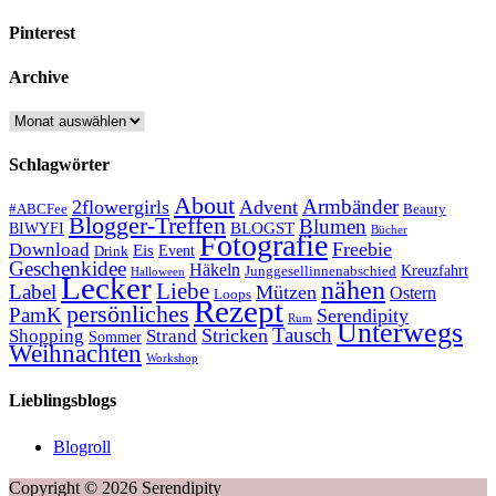
Pinterest
Archive
Archive
Schlagwörter
About
Armbänder
2flowergirls
Advent
#ABCFee
Beauty
Blogger-Treffen
Blumen
BLOGST
BIWYFI
Bücher
Fotografie
Freebie
Download
Eis
Event
Drink
Geschenkidee
Häkeln
Kreuzfahrt
Junggesellinnenabschied
Halloween
Lecker
nähen
Liebe
Label
Mützen
Ostern
Loops
Rezept
persönliches
PamK
Serendipity
Rum
Unterwegs
Tausch
Stricken
Shopping
Strand
Sommer
Weihnachten
Workshop
Lieblingsblogs
Blogroll
Copyright © 2026 Serendipity