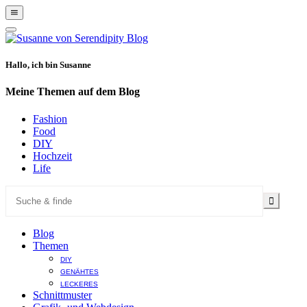
Show
Offscreen
Hide
Content
Offscreen
Content
Hallo, ich bin Susanne
Meine Themen auf dem Blog
Fashion
Food
DIY
Hochzeit
Life
Blog
Themen
DIY
GENÄHTES
LECKERES
Schnittmuster