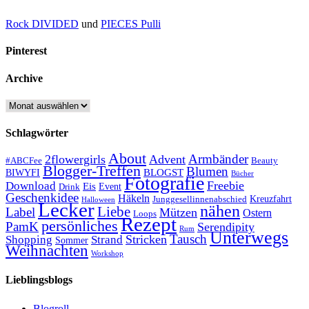
Rock DIVIDED
und
PIECES Pulli
Pinterest
Archive
Archive
Schlagwörter
About
Armbänder
2flowergirls
Advent
#ABCFee
Beauty
Blogger-Treffen
Blumen
BLOGST
BIWYFI
Bücher
Fotografie
Freebie
Download
Eis
Event
Drink
Geschenkidee
Häkeln
Kreuzfahrt
Junggesellinnenabschied
Halloween
Lecker
nähen
Liebe
Label
Mützen
Ostern
Loops
Rezept
persönliches
PamK
Serendipity
Rum
Unterwegs
Tausch
Stricken
Shopping
Strand
Sommer
Weihnachten
Workshop
Lieblingsblogs
Blogroll