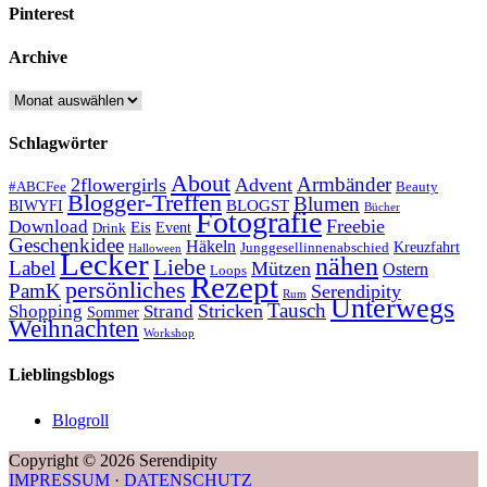
Pinterest
Archive
Archive
Schlagwörter
About
Armbänder
2flowergirls
Advent
#ABCFee
Beauty
Blogger-Treffen
Blumen
BLOGST
BIWYFI
Bücher
Fotografie
Freebie
Download
Eis
Event
Drink
Geschenkidee
Häkeln
Kreuzfahrt
Junggesellinnenabschied
Halloween
Lecker
nähen
Liebe
Label
Mützen
Ostern
Loops
Rezept
persönliches
PamK
Serendipity
Rum
Unterwegs
Tausch
Stricken
Shopping
Strand
Sommer
Weihnachten
Workshop
Lieblingsblogs
Blogroll
Copyright © 2026 Serendipity
IMPRESSUM
·
DATENSCHUTZ