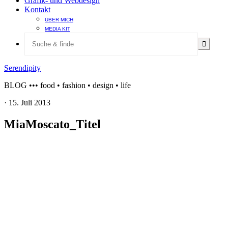
Grafik- und Webdesign
Kontakt
ÜBER MICH
MEDIA KIT
Serendipity
BLOG ••• food • fashion • design • life
·
15. Juli 2013
MiaMoscato_Titel