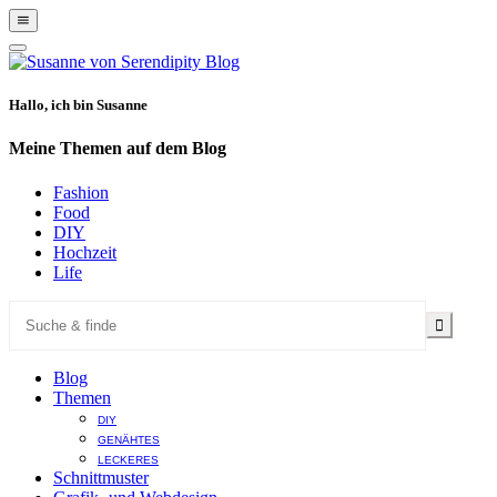
Show
Offscreen
Hide
Content
Offscreen
Content
Hallo, ich bin Susanne
Meine Themen auf dem Blog
Fashion
Food
DIY
Hochzeit
Life
Blog
Themen
DIY
GENÄHTES
LECKERES
Schnittmuster