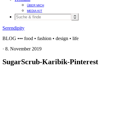
ÜBER MICH
MEDIA KIT
Serendipity
BLOG ••• food • fashion • design • life
·
8. November 2019
SugarScrub-Karibik-Pinterest