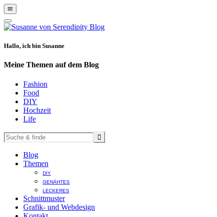
Show
Offscreen
Hide
Content
Offscreen
Content
Hallo, ich bin Susanne
Meine Themen auf dem Blog
Fashion
Food
DIY
Hochzeit
Life
Blog
Themen
DIY
GENÄHTES
LECKERES
Schnittmuster
Grafik- und Webdesign
Kontakt