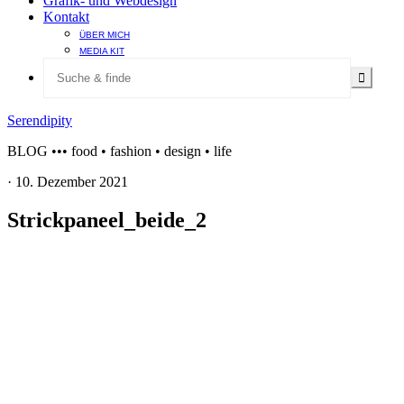
Grafik- und Webdesign
Kontakt
ÜBER MICH
MEDIA KIT
Serendipity
BLOG ••• food • fashion • design • life
·
10. Dezember 2021
Strickpaneel_beide_2