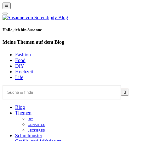
Show
Offscreen
Hide
Content
Offscreen
Content
Hallo, ich bin Susanne
Meine Themen auf dem Blog
Fashion
Food
DIY
Hochzeit
Life
Blog
Themen
DIY
GENÄHTES
LECKERES
Schnittmuster