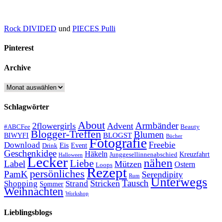
Rock DIVIDED
und
PIECES Pulli
Pinterest
Archive
Archive
Schlagwörter
About
Armbänder
2flowergirls
Advent
#ABCFee
Beauty
Blogger-Treffen
Blumen
BLOGST
BIWYFI
Bücher
Fotografie
Freebie
Download
Eis
Event
Drink
Geschenkidee
Häkeln
Kreuzfahrt
Junggesellinnenabschied
Halloween
Lecker
nähen
Liebe
Label
Mützen
Ostern
Loops
Rezept
persönliches
PamK
Serendipity
Rum
Unterwegs
Tausch
Stricken
Shopping
Strand
Sommer
Weihnachten
Workshop
Lieblingsblogs