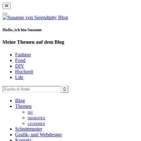
Show
Offscreen
Hide
Content
Offscreen
Content
Hallo, ich bin Susanne
Meine Themen auf dem Blog
Fashion
Food
DIY
Hochzeit
Life
Blog
Themen
DIY
GENÄHTES
LECKERES
Schnittmuster
Grafik- und Webdesign
Kontakt