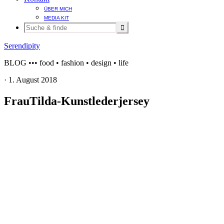
ÜBER MICH
MEDIA KIT
Serendipity
BLOG ••• food • fashion • design • life
·
1. August 2018
FrauTilda-Kunstlederjersey