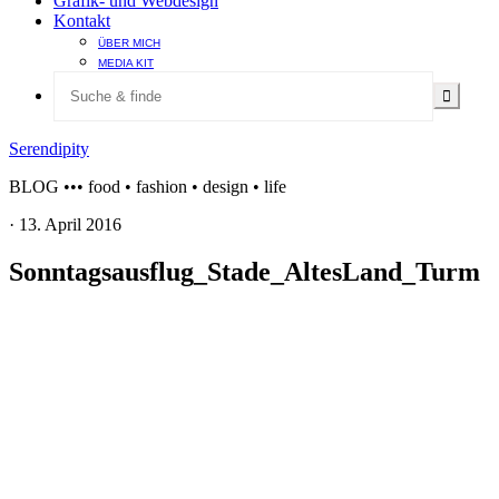
Grafik- und Webdesign
Kontakt
ÜBER MICH
MEDIA KIT
Serendipity
BLOG ••• food • fashion • design • life
·
13. April 2016
Sonntagsausflug_Stade_AltesLand_Turm