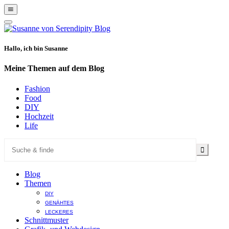
Show
Offscreen
Hide
Content
Offscreen
Content
Hallo, ich bin Susanne
Meine Themen auf dem Blog
Fashion
Food
DIY
Hochzeit
Life
Blog
Themen
DIY
GENÄHTES
LECKERES
Schnittmuster