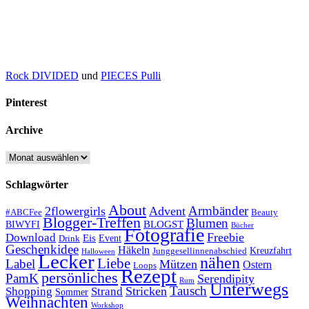
Rock DIVIDED
und
PIECES Pulli
Pinterest
Archive
Archive
Schlagwörter
About
Armbänder
2flowergirls
Advent
#ABCFee
Beauty
Blogger-Treffen
Blumen
BLOGST
BIWYFI
Bücher
Fotografie
Freebie
Download
Eis
Event
Drink
Geschenkidee
Häkeln
Kreuzfahrt
Junggesellinnenabschied
Halloween
Lecker
nähen
Liebe
Label
Mützen
Ostern
Loops
Rezept
persönliches
PamK
Serendipity
Rum
Unterwegs
Tausch
Stricken
Shopping
Strand
Sommer
Weihnachten
Workshop