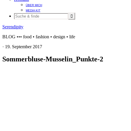
ÜBER MICH
MEDIA KIT
Serendipity
BLOG ••• food • fashion • design • life
·
19. September 2017
Sommerbluse-Musselin_Punkte-2