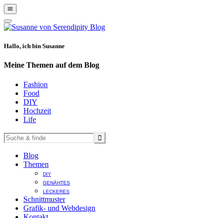
Show
Offscreen
Hide
Content
Offscreen
Content
Hallo, ich bin Susanne
Meine Themen auf dem Blog
Fashion
Food
DIY
Hochzeit
Life
Blog
Themen
DIY
GENÄHTES
LECKERES
Schnittmuster
Grafik- und Webdesign
Kontakt